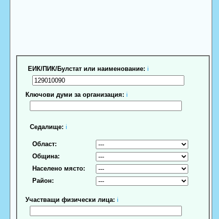
ЕИК/ПИК/Булстат или наименование:
ℹ
Ключови думи за организация:
ℹ
Седалище:
ℹ
Област:
Община:
Населено място:
Район:
Участващи физически лица:
ℹ