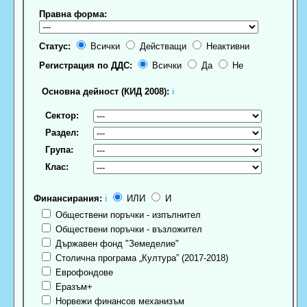
Правна форма:
Статус:
Всички
Действащи
Неактивни
Регистрация по ДДС:
Всички
Да
Не
Основна дейност (КИД 2008):
ℹ
Сектор:
Раздел:
Група:
Клас:
Финансирания:
ℹ
ИЛИ
И
Обществени поръчки - изпълнител
Обществени поръчки - възложител
Държавен фонд "Земеделие"
Столична програма „Култура” (2017-2018)
Еврофондове
Еразъм+
Норвежи финансов механизъм