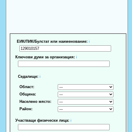
ЕИК/ПИК/Булстат или наименование:
ℹ
Ключови думи за организация:
ℹ
Седалище:
ℹ
Област:
Община:
Населено място:
Район:
Участващи физически лица:
ℹ