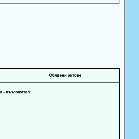
Обявени актове
 - възложител
: