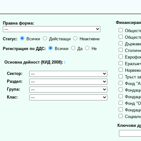
Финансиран
Правна форма:
Обществ
Обществ
Статус:
Всички
Действащи
Неактивни
Държаве
Регистрация по ДДС:
Всички
Да
Не
Столична
Еврофо
Основна дейност (КИД 2008):
ℹ
Еразъм
Норвежи
Сектор:
Тръст за
Раздел:
Фонд "А
Група:
Фондаци
Фондаци
Клас:
Фонд "О
Фондаци
Социалн
Ключови ду