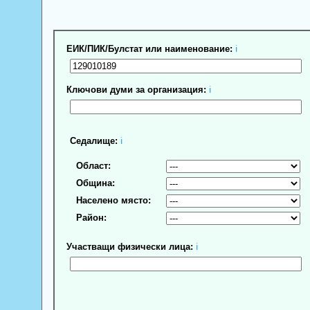
ЕИК/ПИК/Булстат или наименование:
ℹ
Ключови думи за организация:
ℹ
Седалище:
ℹ
Област:
Община:
Населено място:
Район:
Участващи физически лица:
ℹ