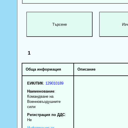
1
Обща информация
Описание
ЕИК/ПИК
:
129010189
Наименование
:
Командване на
Военновъздушните
сили
Регистрация по ДДС
:
Нe
Информация от