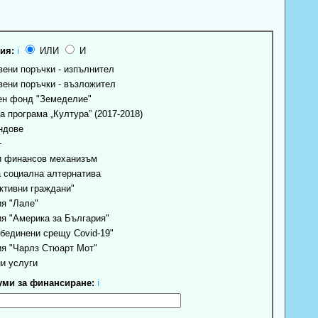
ия:
ℹ
ИЛИ
И
ени поръчки - изпълнител
ени поръчки - възложител
н фонд "Земеделие"
 програма „Култура” (2017-2018)
ндове
+
 финансов механизъм
 социална алтернатива
ктивни граждани"
я "Лале"
я "Америка за България"
бединени срещу Covid-19"
я "Чарлз Стюарт Мот"
и услуги
ми за финансиране:
ℹ