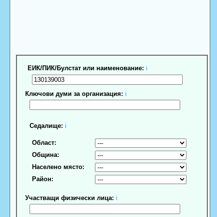
ЕИК/ПИК/Булстат или наименование:
ℹ
Ключови думи за организация:
ℹ
Седалище:
ℹ
Област:
Община:
Населено място:
Район:
Участващи физически лица:
ℹ