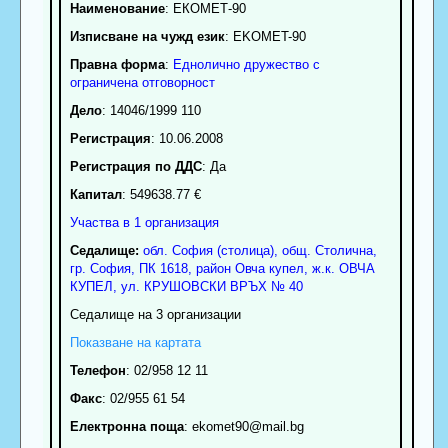
Наименование
:
ЕКОМЕТ-90
Изписване на чужд език
: EKOMET-90
Правна форма
:
Еднолично дружество с
ограничена отговорност
Дело
: 14046/1999 110
Регистрация
: 10.06.2008
Регистрация по ДДС
: Да
Капитал
: 549638.77 €
Участва в 1 организация
Седалище:
обл.
София (столица)
,
общ. Столична
,
гр.
София
, ПК
1618
,
район Овча купел
,
ж.к. ОВЧА
КУПЕЛ, ул. КРУШОВСКИ ВРЪХ № 40
Седалище на 3 организации
Показване на картата
Телефон
:
02/958 12 11
Факс
:
02/955 61 54
Електронна поща
:
ekomet90
@mail.bg