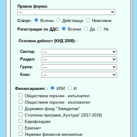
Правна форма:
Статус:
Всички
Действащи
Неактивни
Регистрация по ДДС:
Всички
Да
Не
Основна дейност (КИД 2008):
ℹ
Сектор:
Раздел:
Група:
Клас:
Финансирания:
ℹ
ИЛИ
И
Обществени поръчки - изпълнител
Обществени поръчки - възложител
Държавен фонд "Земеделие"
Столична програма „Култура” (2017-2018)
Еврофондове
Еразъм+
Норвежи финансов механизъм