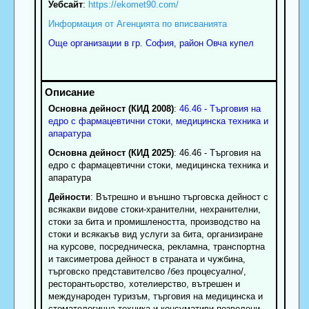
Уебсайт
:
https://ekomet90.com/
Информация от Агенцията по вписванията
Още организации в гр. София, район Овча купел
Основна дейност (КИД 2008)
:
46.46 - Търговия на
едро с фармацевтични стоки, медицинска техника и
апаратура
Основна дейност (КИД 2025)
: 46.46 - Търговия на
едро с фармацевтични стоки, медицинска техника и
апаратура
Дейности
: Вътрешно и външно търговска дейност с
всякакви видове стоки-хранителни, нехранителни,
стоки за бита и промишлеността, производство на
стоки и всякакъв вид услуги за бита, организиране
на курсове, посредническа, рекламна, транспортна
и таксиметрова дейност в страната и чужбина,
търговско представителсво /без процесуално/,
ресторантьорство, хотелиерство, вътрешен и
международен туризъм, търговия на медицинска и
стоматологична техника и консумативи позволени