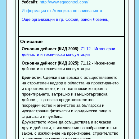
Уебсайт
:
http://www.eqecontrol.com/
Информация от Агенцията по вписванията
Още организации в гр. София, район Лозенец
Основна дейност (КИД 2008)
:
71.12 - Инженерни
дейности и технически консултации
Основна дейност (КИД 2025)
: 71.12 - Инженерни
дейности и технически консултации
Дейности
: Сделки във връзка с осъществяването
на строителен надзор в областта на проектирането
и строителството, и на технически контрол в
проектирането, вътрешно и външнотърговска
дейност, търговско представителство,
посредничество и агентство за български и
чуждестранни физически и юридически лица в
страната и в чужбина.
Дружеството може да осъществява и всякакви
други дейности, с изключение на забранените със
закон, с изключение на проектиране, строителство
и доставка на машини и съоръжения.