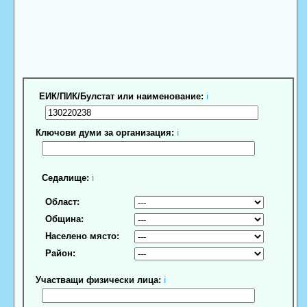
ЕИК/ПИК/Булстат или наименование:
ℹ
Ключови думи за организация:
ℹ
Седалище:
ℹ
Област:
Община:
Населено място:
Район:
Участващи физически лица:
ℹ