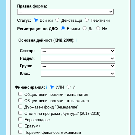
Правна форма:
Статус:
Всички
Действащи
Неактивни
Регистрация по ДДС:
Всички
Да
Не
Основна дейност (КИД 2008):
ℹ
Сектор:
Раздел:
Група:
Клас:
Финансирания:
ℹ
ИЛИ
И
Обществени поръчки - изпълнител
Обществени поръчки - възложител
Държавен фонд "Земеделие"
Столична програма „Култура” (2017-2018)
Еврофондове
Еразъм+
Норвежи финансов механизъм