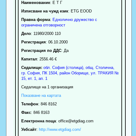
Наименование
:
Е Т Г
Изписване на чужд език
: ETG EOOD
Правна форма
:
Еднолично дружество с
ограничена отговорност
Дело
: 11980/2000 110
Регистрация
: 06.10.2000
Регистрация по ДДС
: Да
Капитал
: 2556.46 €
Седалище:
обл.
София (столица)
,
общ. Столична
,
гр.
София
, ПК
1504
,
район Оборище
,
ул. ТРАКИЯ №
15, ет. 1, ап. 1
Седалище на 1 организация
Показване на картата
Телефон
:
846 8162
Факс
:
846 8163
Електронна поща
:
office
@etgdiag.com
Уебсайт
:
http://www.etgdiag.com/