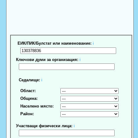
ЕИК/ПИК/Булстат или наименование:
ℹ
Ключови думи за организация:
ℹ
Седалище:
ℹ
Област:
Община:
Населено място:
Район:
Участващи физически лица:
ℹ