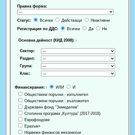
Правна форма:
Статус:
Всички
Действащи
Неактивни
Регистрация по ДДС:
Всички
Да
Не
Основна дейност (КИД 2008):
ℹ
Сектор:
Раздел:
Група:
Клас:
Финансирания:
ℹ
ИЛИ
И
Обществени поръчки - изпълнител
Обществени поръчки - възложител
Държавен фонд "Земеделие"
Столична програма „Култура” (2017-2018)
Еврофондове
Еразъм+
Норвежи финансов механизъм