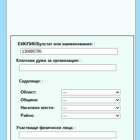
ЕИК/ПИК/Булстат или наименование:
ℹ
Ключови думи за организация:
ℹ
Седалище:
ℹ
Област:
Община:
Населено място:
Район:
Участващи физически лица:
ℹ