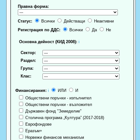
Правна форма:
Статус:
Всички
Действащи
Неактивни
Регистрация по ДДС:
Всички
Да
Не
Основна дейност (КИД 2008):
ℹ
Сектор:
Раздел:
Група:
Клас:
Финансирания:
ℹ
ИЛИ
И
Обществени поръчки - изпълнител
Обществени поръчки - възложител
Държавен фонд "Земеделие"
Столична програма „Култура” (2017-2018)
Еврофондове
Еразъм+
Норвежи финансов механизъм