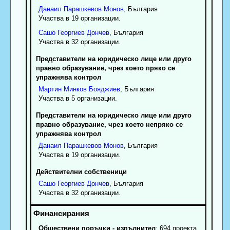
Данаил
Парашкевов
Монов
, България
Участва в 19 организации.
Сашо
Георгиев
Дончев
, България
Участва в 32 организации.
Представители на юридическо лице или друго
правно образувание, чрез което пряко се
упражнява контрол
Мартин
Минков
Бояджиев
, България
Участва в 5 организации.
Представители на юридическо лице или друго
правно образувание, чрез което непряко се
упражнява контрол
Данаил
Парашкевов
Монов
, България
Участва в 19 организации.
Действителни собственици
Сашо
Георгиев
Дончев
, България
Участва в 32 организации.
Обществени поръчки - изпълнител
: 694 проекта