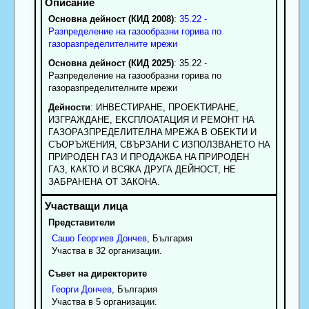
Основна дейност (КИД 2008)
:
35.22 -
Разпределение на газообразни горива по
газоразпределителните мрежи
Основна дейност (КИД 2025)
: 35.22 -
Разпределение на газообразни горива по
газоразпределителните мрежи
Дейности
: ИHBECTИPAHE, ПPOEKTИPAHE,
ИЗГPAЖДAHE, EKCПЛOATAЦИЯ И PEMOHT HA
ГAЗOPAЗПPEДEЛИTEЛHA MPEЖA B OБEKTИ И
CЪOPЪЖEHИЯ, CBЪPЗAHИ C ИЗПOЛЗBAHETO HA
ПPИPOДEH ГAЗ И ПPOДAЖБA HA ПPИPOДEH
ГAЗ, КАКТО И ВСЯКА ДРУГА ДЕЙНОСТ, НЕ
ЗАБРАНЕНА ОТ ЗАКОНА.
Представители
Сашо
Георгиев
Дончев
, България
Участва в 32 организации.
Съвет на директорите
Георги
Дончев
, България
Участва в 5 организации.