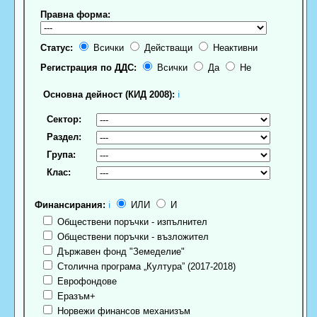
Правна форма:
Статус:
Всички
Действащи
Неактивни
Регистрация по ДДС:
Всички
Да
Не
Основна дейност (КИД 2008):
ℹ
Сектор:
Раздел:
Група:
Клас:
Финансирания:
ℹ
ИЛИ
И
Обществени поръчки - изпълнител
Обществени поръчки - възложител
Държавен фонд "Земеделие"
Столична програма „Култура” (2017-2018)
Еврофондове
Еразъм+
Норвежи финансов механизъм