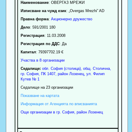
Наименование
:
ОВЕРГАЗ МРЕЖИ
Изписване на чужд език
: „Overgas Mrezhi” AD
Правна форма
:
Акционерно дружество
Дело
: 591/2001 180
Регистрация
: 11.03.2008
Регистрация по ДДС
: Да
Капитал
: 79397702.19 €
Участва в 8 организации
Седалище:
обл.
София (столица)
,
общ. Столична
,
гр.
София
, ПК
1407
,
район Лозенец
,
ул. Филип
Кутев № 1
Седалище на 23 организации
Показване на картата
Информация от Агенцията по вписванията
Още организации в гр. София, район Лозенец