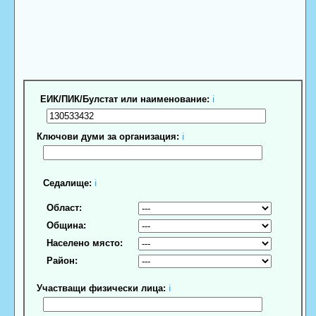
ЕИК/ПИК/Булстат или наименование:
ℹ
Ключови думи за организация:
ℹ
Седалище:
ℹ
Област:
Община:
Населено място:
Район:
Участващи физически лица:
ℹ