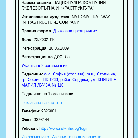
Наименование
:
НАЦИОНАЛНА КОМПАНИЯ
"ЖЕЛЕЗОПЪТНА ИНФРАСТРУКТУРА"
Изписване на чужд език
: NATIONAL RAILWAY
INFRASTRUCTURE COMPANY
Правна форма
:
Държавно предприятие
Дело
: 23/2002 110
Регистрация
: 10.06.2009
Регистрация по ДДС
: Да
Участва в 2 организации
Седалище:
обл.
София (столица)
,
общ. Столична
,
гр.
София
, ПК
1233
,
район Сердика
,
ул. КНЯГИНЯ
МАРИЯ ЛУИЗА № 110
Седалище на 1 организация
Показване на картата
Телефон
:
9326001
Факс
:
9326444
Уебсайт
:
http://www.rail-infra.bg/login
Информация от Агенцията по вписванията