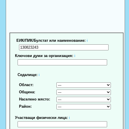
ЕИК/ПИК/Булстат или наименование:
ℹ
Ключови думи за организация:
ℹ
Седалище:
ℹ
Област:
Община:
Населено място:
Район:
Участващи физически лица:
ℹ