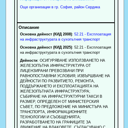
Още организации в гр. София, район Сердика
Основна дейност (КИД 2008)
:
52.21 - Експлоатация
на инфраструктурата в сухопътния транспорт
Основна дейност (КИД 2025)
: 52.21 - Експлоатация
на инфраструктурата в сухопътния транспорт
Дейности
: ОСИГУРЯВАНЕ ИЗПОЛЗВАНЕТО НА
ЖЕЛЕЗОПЪТНА ИНФРАСТРУКТУРА ОТ
ЛИЦЕНЗИРАНИ ПРЕВОЗВАЧИ ПРИ
РАВНОПОСТАВЯНИ УСЛОВИЯ; ИЗВЪРШВАНЕ НА
ДЕЙНОСТИ ПО РАЗВИТИЕТО, РЕМОНТА,
ПОДДЪРЖАНЕТО И ЕКСПЛОАТАЦИЯТА НА
ЖЕЛЕЗОПЪТНАТА ИНФРАСТРУКТУРА;
СЪБИРАНЕ НА ИНФРАСТРУКТУРНИ ТАКСИ В
РАЗМЕР, ОПРЕДЕЛЕН ОТ МИНИСТЕРСКИЯ
СЪВЕТ, ПО ПРЕДЛОЖЕНИЕ НА МИНИСТЪРА НА
ТРАНСПОРТА, ИНФОРМАЦИОННИТЕ
ТЕХНОЛОГИИ И СЪОБЩЕНИЯТА;
РАЗРАБОТВАНЕТО НА ГРАФИЦИТЕ ЗА
ДВИЖЕНИЕ НА ВЛАКОВЕТЕ, СЪГЛАСУВАНО С