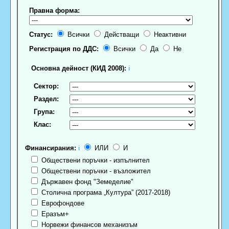
Правна форма:
Статус:
Всички
Действащи
Неактивни
Регистрация по ДДС:
Всички
Да
Не
Основна дейност (КИД 2008):
ℹ
Сектор:
Раздел:
Група:
Клас:
Финансирания:
ℹ
ИЛИ
И
Обществени поръчки - изпълнител
Обществени поръчки - възложител
Държавен фонд "Земеделие"
Столична програма „Култура” (2017-2018)
Еврофондове
Еразъм+
Норвежи финансов механизъм