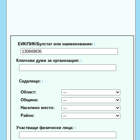
ЕИК/ПИК/Булстат или наименование:
ℹ
Ключови думи за организация:
ℹ
Седалище:
ℹ
Област:
Община:
Населено място:
Район:
Участващи физически лица:
ℹ