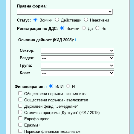
Правна форма:
Статус:
Всички
Действащи
Неактивни
Регистрация по ДДС:
Всички
Да
Не
Основна дейност (КИД 2008):
ℹ
Сектор:
Раздел:
Група:
Клас:
Финансирания:
ℹ
ИЛИ
И
Обществени поръчки - изпълнител
Обществени поръчки - възложител
Държавен фонд "Земеделие"
Столична програма „Култура” (2017-2018)
Еврофондове
Еразъм+
Норвежи финансов механизъм