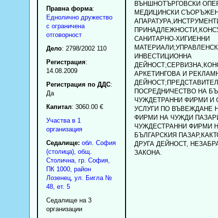
ВЪНШНОТЪРГОВСКИ ОПЕ
Правна форма
:
МЕДИЦИНСКИ СЪОРЪЖЕН
Еднолично дружество
АПАРАТУРА,ИНСТРУМЕНТ
с ограничена
ПРИНАДЛЕЖНОСТИ,КОНС
отговорност
САНИТАРНО-ХИГИЕННИ
МАТЕРИАЛИ;УПРАВЛЕНСК
Дело
: 2798/2002 110
ИНВЕСТИЦИОННА
Регистрация
:
ДЕЙНОСТ;СЕРВИЗНА,КОН
14.08.2009
АРКЕТИНГОВА И РЕКЛАМ
ДЕЙНОСТ;ПРЕДСТАВИТЕЛ
Регистрация по ДДС
:
ПОСРЕДНИЧЕСТВО НА БЪ
Да
ЧУЖДЕТРАННИ ФИРМИ И 
Капитал
: 3060.00 €
УСЛУГИ ПО ВЪВЕЖДАНЕ 
ФИРМИ НА ЧУЖДИ ПАЗАР
Участва в 1
ЧУЖДЕСТРАННИ ФИРМИ 
организация
БЪЛГАРСКИЯ ПАЗАР,КАКТ
Седалище:
обл.
София
ДРУГА ДЕЙНОСТ, НЕЗАБР
(столица)
,
общ.
ЗАКОНА.
Столична
,
гр.
София
,
ПК
1000
,
район
Лозенец
,
ул. Бигла №
48, ет. 5
Седалище на 3
организации