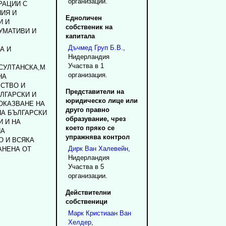
организации.
РАЦИИ С
ИЯ И
Едноличен
И И
собственик на
УМАТИВИ И
капитала
Дъчмед Груп Б.В.
,
А И
Нидерландия
Участва в 1
СУЛТАНСКА,М
организация.
НА
СТВО И
Представители на
ЛГАРСКИ И
юридическо лице или
ОКАЗВАНЕ НА
друго правно
НА БЪЛГАРСКИ
образувание, чрез
И И НА
което пряко се
НА
упражнява контрол
О И ВСЯКА
Дирк
Ван
Халевейн
,
АНЕНА ОТ
Нидерландия
Участва в 5
организации.
Действителни
собственици
Марк
Кристиаан
Ван
Хелдер
,