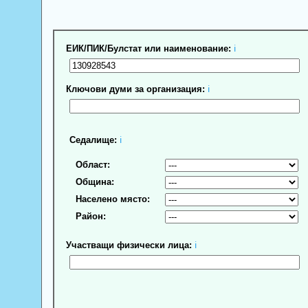
ЕИК/ПИК/Булстат или наименование:
ℹ
Ключови думи за организация:
ℹ
Седалище:
ℹ
Област:
Община:
Населено място:
Район:
Участващи физически лица:
ℹ