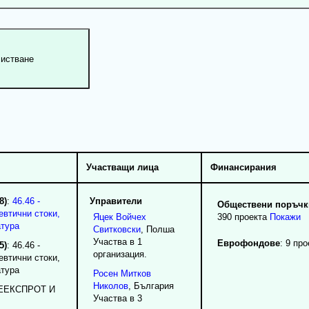
Участващи лица
Финансирания
8)
:
46.46 -
Управители
Обществени поръчки
евтични стоки,
Яцек
Войчех
390 проекта
Покажи
атура
Свитковски
, Полша
Участва в 1
Еврофондове
: 9 про
5)
: 46.46 -
организация.
евтични стоки,
атура
Росен
Митков
Николов
, България
РЕЕКСПРОТ И
Участва в 3