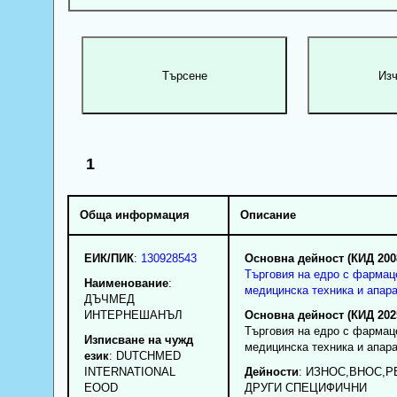
1
Обща информация
Описание
ЕИК/ПИК
:
130928543
Основна дейност (КИД 200
Търговия на едро с фармац
Наименование
:
медицинска техника и апар
ДЪЧМЕД
ИНТЕРНЕШАНЪЛ
Основна дейност (КИД 202
Търговия на едро с фармац
Изписване на чужд
медицинска техника и апар
език
: DUTCHMED
INTERNATIONAL
Дейности
: ИЗНОС,ВНОС,
ЕOOD
ДРУГИ СПЕЦИФИЧНИ