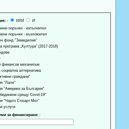
ия:
ℹ
ИЛИ
И
ени поръчки - изпълнител
ени поръчки - възложител
н фонд "Земеделие"
 програма „Култура” (2017-2018)
ндове
+
 финансов механизъм
 социална алтернатива
ктивни граждани"
я "Лале"
я "Америка за България"
бединени срещу Covid-19"
я "Чарлз Стюарт Мот"
и услуги
ми за финансиране:
ℹ