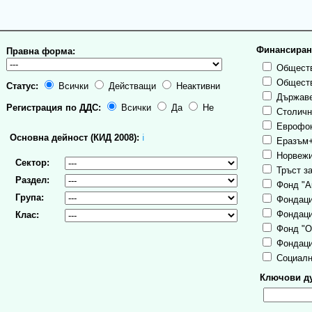
Финансиран
Правна форма:
Обществ
Обществ
Статус:
Всички
Действащи
Неактивни
Държаве
Регистрация по ДДС:
Всички
Да
Не
Столична
Еврофо
Основна дейност (КИД 2008):
ℹ
Еразъм
Норвежи
Сектор:
Тръст за
Раздел:
Фонд "А
Група:
Фондаци
Фондаци
Клас:
Фонд "О
Фондаци
Социалн
Ключови ду