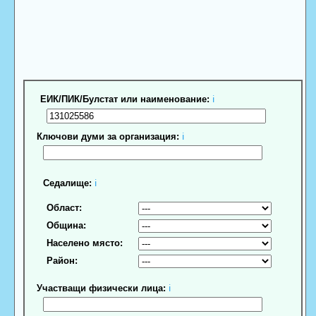
ЕИК/ПИК/Булстат или наименование:
ℹ
Ключови думи за организация:
ℹ
Седалище:
ℹ
Област:
Община:
Населено място:
Район:
Участващи физически лица:
ℹ