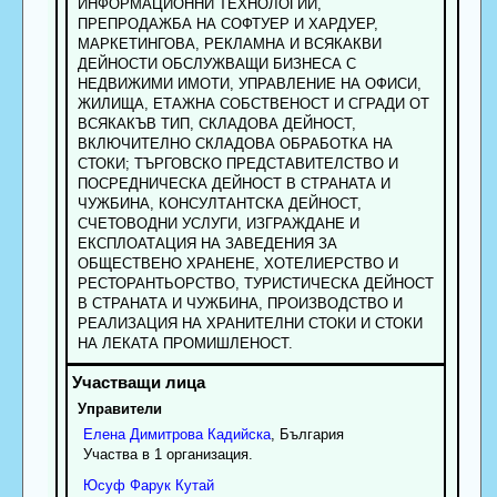
ИНФОРМАЦИОННИ ТЕХНОЛОГИИ,
ПРЕПРОДАЖБА НА СОФТУЕР И ХАРДУЕР,
МАРКЕТИНГОВА, РЕКЛАМНА И ВСЯКАКВИ
ДЕЙНОСТИ ОБСЛУЖВАЩИ БИЗНЕСА С
НЕДВИЖИМИ ИМОТИ, УПРАВЛЕНИЕ НА ОФИСИ,
ЖИЛИЩА, ЕТАЖНА СОБСТВЕНОСТ И СГРАДИ ОТ
ВСЯКАКЪВ ТИП, СКЛАДОВА ДЕЙНОСТ,
ВКЛЮЧИТЕЛНО СКЛАДОВА ОБРАБОТКА НА
СТОКИ; ТЪРГОВСКО ПРЕДСТАВИТЕЛСТВО И
ПОСРЕДНИЧЕСКА ДЕЙНОСТ В СТРАНАТА И
ЧУЖБИНА, КОНСУЛТАНТСКА ДЕЙНОСТ,
СЧЕТОВОДНИ УСЛУГИ, ИЗГРАЖДАНЕ И
ЕКСПЛОАТАЦИЯ НА ЗАВЕДЕНИЯ ЗА
ОБЩЕСТВЕНО ХРАНЕНЕ, ХОТЕЛИЕРСТВО И
РЕСТОРАНТЬОРСТВО, ТУРИСТИЧЕСКА ДЕЙНОСТ
В СТРАНАТА И ЧУЖБИНА, ПРОИЗВОДСТВО И
РЕАЛИЗАЦИЯ НА ХРАНИТЕЛНИ СТОКИ И СТОКИ
НА ЛЕКАТА ПРОМИШЛЕНОСТ.
Управители
Елена
Димитрова
Кадийска
, България
Участва в 1 организация.
Юсуф
Фарук
Кутай