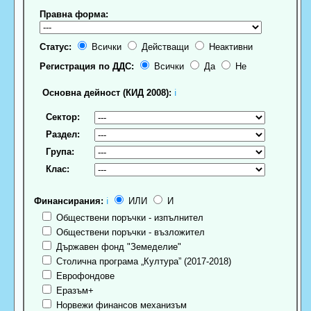
Правна форма:
Статус:
Всички
Действащи
Неактивни
Регистрация по ДДС:
Всички
Да
Не
Основна дейност (КИД 2008):
ℹ
Сектор:
Раздел:
Група:
Клас:
Финансирания:
ℹ
ИЛИ
И
Обществени поръчки - изпълнител
Обществени поръчки - възложител
Държавен фонд "Земеделие"
Столична програма „Култура” (2017-2018)
Еврофондове
Еразъм+
Норвежи финансов механизъм