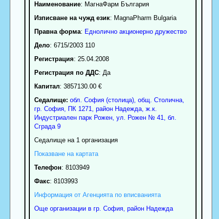
Наименование
:
МагнаФарм България
Изписване на чужд език
: MagnaPharm Bulgaria
Правна форма
:
Еднолично акционерно дружество
Дело
: 6715/2003 110
Регистрация
: 25.04.2008
Регистрация по ДДС
: Да
Капитал
: 3857130.00 €
Седалище:
обл.
София (столица)
,
общ. Столична
,
гр.
София
, ПК
1271
,
район Надежда
,
ж.к.
Индустриален парк Рожен, ул. Рожен № 41, бл.
Сграда 9
Седалище на 1 организация
Показване на картата
Телефон
:
8103949
Факс
:
8103993
Информация от Агенцията по вписванията
Още организации в гр. София, район Надежда