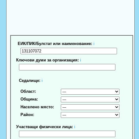
ЕИК/ПИК/Булстат или наименование:
ℹ
Ключови думи за организация:
ℹ
Седалище:
ℹ
Област:
Община:
Населено място:
Район:
Участващи физически лица:
ℹ