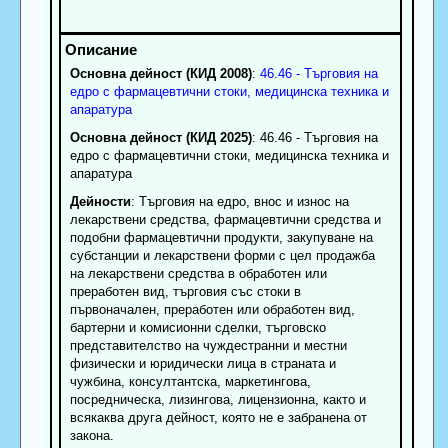
Основна дейност (КИД 2008)
:
46.46 - Търговия на
едро с фармацевтични стоки, медицинска техника и
апаратура
Основна дейност (КИД 2025)
: 46.46 - Търговия на
едро с фармацевтични стоки, медицинска техника и
апаратура
Дейности
: Търговия на едро, внос и износ на
лекарствени средства, фармацевтични средства и
подобни фармацевтични продукти, закупуване на
субстанции и лекарствени форми с цел продажба
на лекарствени средства в обработен или
преработен вид, търговия със стоки в
първоначален, преработен или обработен вид,
бартерни и комисионни сделки, търговско
представителство на чуждестранни и местни
физически и юридически лица в страната и
чужбина, консултантска, маркетингова,
посредническа, лизингова, лицензионна, както и
всякаква друга дейност, която не е забранена от
закона.