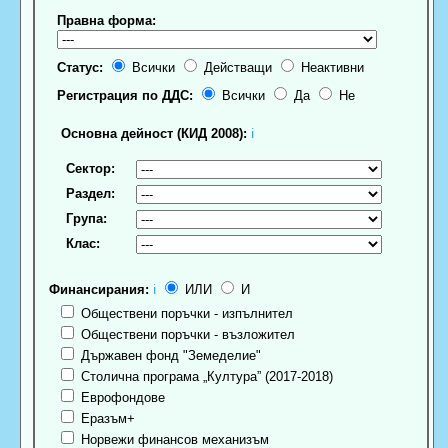
Правна форма:
Статус:
Всички
Действащи
Неактивни
Регистрация по ДДС:
Всички
Да
Не
Основна дейност (КИД 2008):
ℹ
Сектор:
Раздел:
Група:
Клас:
Финансирания:
ℹ
ИЛИ
И
Обществени поръчки - изпълнител
Обществени поръчки - възложител
Държавен фонд "Земеделие"
Столична програма „Култура” (2017-2018)
Еврофондове
Еразъм+
Норвежи финансов механизъм