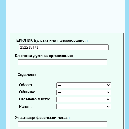
ЕИК/ПИК/Булстат или наименование:
ℹ
Ключови думи за организация:
ℹ
Седалище:
ℹ
Област:
Община:
Населено място:
Район:
Участващи физически лица:
ℹ