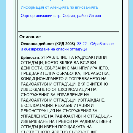
Информация от Агенцията по вписванията
Още организации в гр. София, район Изгрев
Основна дейност (КИД 2008)
:
38.22 - Обработване
и обезвреждане на опасни отпадъци
Дейности
: УПРАВЛЕНИЕ НА РАДИОАКТИВНИ
ОТПАДЪЦИ, КОЕТО ВКЛЮЧВА ВСИЧКИ
ДЕЙНОСТИ, СВЪРЗАНИ С МАНИПУЛИРАНЕТО,
ПРЕДВАРИТЕЛНА ОБРАБОТКА, ПРЕРАБОТКА,
КОНДИЦИОНИРАНЕТО И ПОГРЕБВАНЕТО НА
РАДИОАКТИВНИ ОТПАДЪЦИ, ВКЛЮЧИТЕЛНО
ИЗВЕЖДАНЕТО ОТ ЕКСПЛОАТАЦИЯ НА
СЪОРЪЖЕНИЯ ЗА УПРАВЛЕНИЕ НА
РАДИОАКТИВНИ ОТПАДЪЦИ; ИЗГРАЖДАНЕ,
ЕКСПЛОАТАЦИЯ, РЕХАБИЛИТАЦИЯ И
РЕКОНСТРУКЦИЯ НА СЪОРЪЖЕНИЯ ЗА
УПРАВЛЕНИЕ НА РАДИОАКТИВНИ ОТПАДЪЦИ,-
ИЗВЪРШВАНЕ НА ПРЕВОЗ НА РАДИОАКТИВНИ
ОТПАДЪЦИ ИЗВЪН ПЛОЩАДКАТА НА
СЪОТВЕТНОТО ЯДРЕНО СЪОРЪЖЕНИЕ.