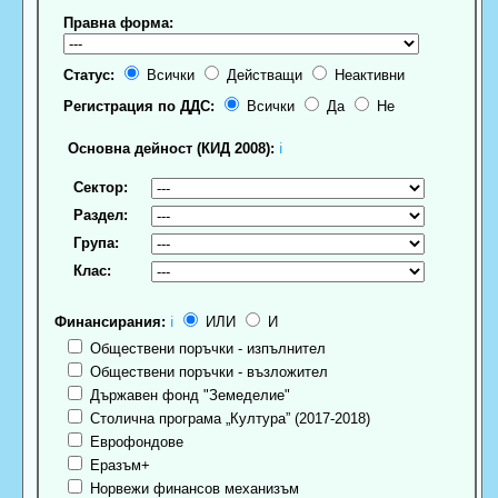
Правна форма:
Статус:
Всички
Действащи
Неактивни
Регистрация по ДДС:
Всички
Да
Не
Основна дейност (КИД 2008):
ℹ
Сектор:
Раздел:
Група:
Клас:
Финансирания:
ℹ
ИЛИ
И
Обществени поръчки - изпълнител
Обществени поръчки - възложител
Държавен фонд "Земеделие"
Столична програма „Култура” (2017-2018)
Еврофондове
Еразъм+
Норвежи финансов механизъм