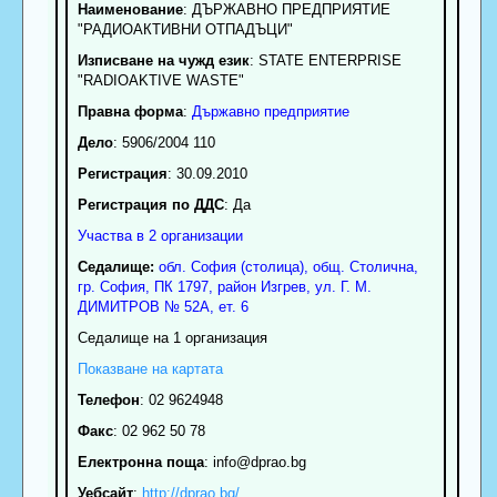
Наименование
:
ДЪРЖАВНО ПРЕДПРИЯТИЕ
"РАДИОАКТИВНИ ОТПАДЪЦИ"
Изписване на чужд език
: STATE ENTERPRISE
"RADIOAKTIVE WASTE"
Правна форма
:
Държавно предприятие
Дело
: 5906/2004 110
Регистрация
: 30.09.2010
Регистрация по ДДС
: Да
Участва в 2 организации
Седалище:
обл.
София (столица)
,
общ. Столична
,
гр.
София
, ПК
1797
,
район Изгрев
,
ул. Г. М.
ДИМИТРОВ № 52А, ет. 6
Седалище на 1 организация
Показване на картата
Телефон
:
02 9624948
Факс
:
02 962 50 78
Електронна поща
:
info
@dprao.bg
Уебсайт
:
http://dprao.bg/