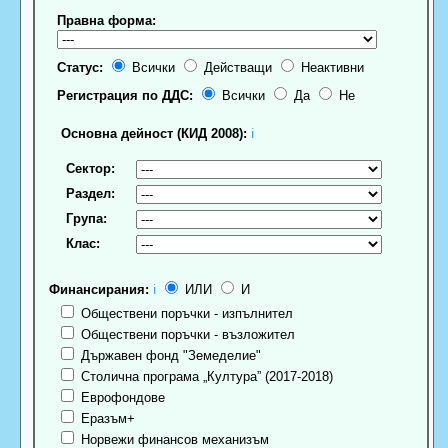
Правна форма:
Статус:
Всички
Действащи
Неактивни
Регистрация по ДДС:
Всички
Да
Не
Основна дейност (КИД 2008):
ℹ
Сектор:
Раздел:
Група:
Клас:
Финансирания:
ℹ
ИЛИ
И
Обществени поръчки - изпълнител
Обществени поръчки - възложител
Държавен фонд "Земеделие"
Столична програма „Култура” (2017-2018)
Еврофондове
Еразъм+
Норвежи финансов механизъм