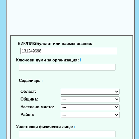
ЕИК/ПИК/Булстат или наименование:
ℹ
Ключови думи за организация:
ℹ
Седалище:
ℹ
Област:
Община:
Населено място:
Район:
Участващи физически лица:
ℹ