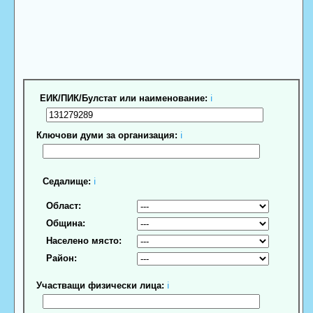
ЕИК/ПИК/Булстат или наименование:
ℹ
Ключови думи за организация:
ℹ
Седалище:
ℹ
Област:
Община:
Населено място:
Район:
Участващи физически лица:
ℹ