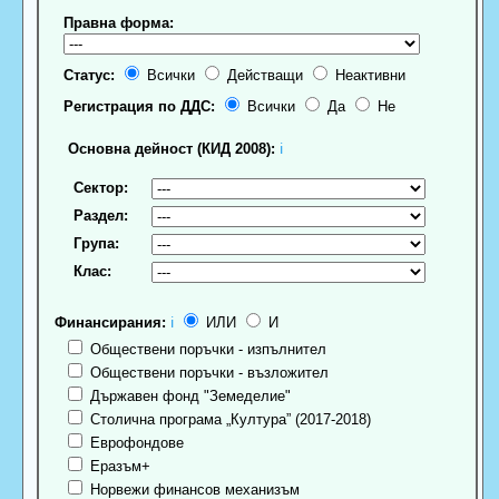
Правна форма:
Статус:
Всички
Действащи
Неактивни
Регистрация по ДДС:
Всички
Да
Не
Основна дейност (КИД 2008):
ℹ
Сектор:
Раздел:
Група:
Клас:
Финансирания:
ℹ
ИЛИ
И
Обществени поръчки - изпълнител
Обществени поръчки - възложител
Държавен фонд "Земеделие"
Столична програма „Култура” (2017-2018)
Еврофондове
Еразъм+
Норвежи финансов механизъм