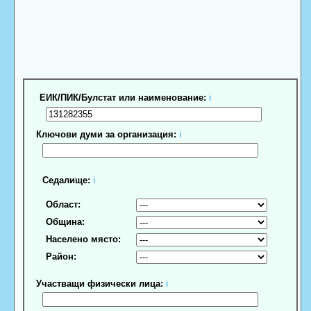
ЕИК/ПИК/Булстат или наименование:
ℹ
Ключови думи за организация:
ℹ
Седалище:
ℹ
Област:
Община:
Населено място:
Район:
Участващи физически лица:
ℹ