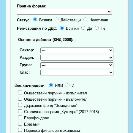
Правна форма:
Статус:
Всички
Действащи
Неактивни
Регистрация по ДДС:
Всички
Да
Не
Основна дейност (КИД 2008):
ℹ
Сектор:
Раздел:
Група:
Клас:
Финансирания:
ℹ
ИЛИ
И
Обществени поръчки - изпълнител
Обществени поръчки - възложител
Държавен фонд "Земеделие"
Столична програма „Култура” (2017-2018)
Еврофондове
Еразъм+
Норвежи финансов механизъм