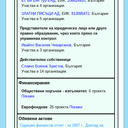
Ес Би Ейч Тур ЕАД
, ЕИК:
206824920
, България
Участва в 4 организации.
ЗЛАТНИ ПЯСЪЦИ АД
, ЕИК:
813095472
, България
Участва в 5 организации.
Представители на юридическо лице или друго
правно образувание, чрез което пряко се
упражнява контрол
Ивайло
Василев
Чеварганов
, България
Участва в 3 организации.
Действителни собственици
Славчо
Боянов
Христов
, България
Участва в 14 организации.
Обществени поръчки - изпълнител
: 6 проекта
Покажи
Еврофондове
: 26 проекта
Покажи
Годишен финансов отчет - за 2007 г., Доклад на