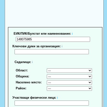
ЕИК/ПИК/Булстат или наименование:
ℹ
Ключови думи за организация:
ℹ
Седалище:
ℹ
Област:
Община:
Населено място:
Район:
Участващи физически лица:
ℹ