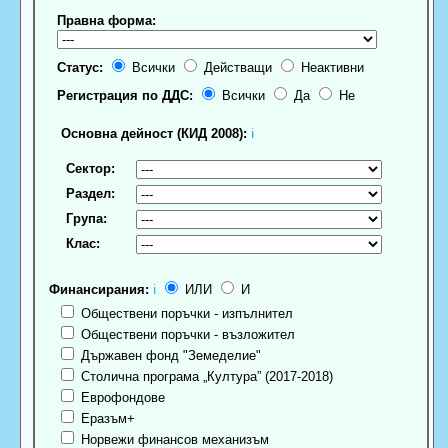
Правна форма:
Статус:
Всички
Действащи
Неактивни
Регистрация по ДДС:
Всички
Да
Не
Основна дейност (КИД 2008):
ℹ
Сектор:
Раздел:
Група:
Клас:
Финансирания:
ℹ
ИЛИ
И
Обществени поръчки - изпълнител
Обществени поръчки - възложител
Държавен фонд "Земеделие"
Столична програма „Култура” (2017-2018)
Еврофондове
Еразъм+
Норвежи финансов механизъм