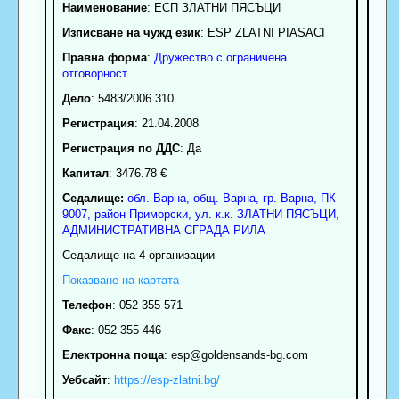
Наименование
:
ЕСП ЗЛАТНИ ПЯСЪЦИ
Изписване на чужд език
: ESP ZLATNI PIASACI
Правна форма
:
Дружество с ограничена
отговорност
Дело
: 5483/2006 310
Регистрация
: 21.04.2008
Регистрация по ДДС
: Да
Капитал
: 3476.78 €
Седалище:
обл.
Варна
,
общ. Варна
,
гр.
Варна
, ПК
9007
,
район Приморски
,
ул. к.к. ЗЛАТНИ ПЯСЪЦИ,
АДМИНИСТРАТИВНА СГРАДА РИЛА
Седалище на 4 организации
Показване на картата
Телефон
:
052 355 571
Факс
:
052 355 446
Електронна поща
:
esp
@goldensands-bg.com
Уебсайт
:
https://esp-zlatni.bg/