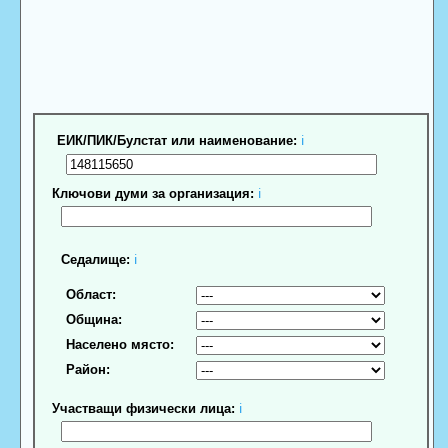
ЕИК/ПИК/Булстат или наименование:
ℹ
Ключови думи за организация:
ℹ
Седалище:
ℹ
Област:
Община:
Населено място:
Район:
Участващи физически лица:
ℹ