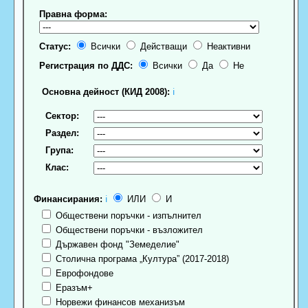
Правна форма:
Статус:
Всички
Действащи
Неактивни
Регистрация по ДДС:
Всички
Да
Не
Основна дейност (КИД 2008):
ℹ
Сектор:
Раздел:
Група:
Клас:
Финансирания:
ℹ
ИЛИ
И
Обществени поръчки - изпълнител
Обществени поръчки - възложител
Държавен фонд "Земеделие"
Столична програма „Култура” (2017-2018)
Еврофондове
Еразъм+
Норвежи финансов механизъм