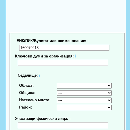
ЕИК/ПИК/Булстат или наименование:
ℹ
Ключови думи за организация:
ℹ
Седалище:
ℹ
Област:
Община:
Населено място:
Район:
Участващи физически лица:
ℹ