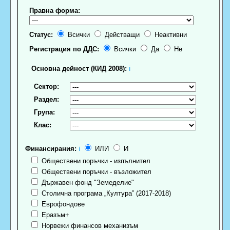
Правна форма:
Статус:
Всички
Действащи
Неактивни
Регистрация по ДДС:
Всички
Да
Не
Основна дейност (КИД 2008):
ℹ
Сектор:
Раздел:
Група:
Клас:
Финансирания:
ℹ
ИЛИ
И
Обществени поръчки - изпълнител
Обществени поръчки - възложител
Държавен фонд "Земеделие"
Столична програма „Култура” (2017-2018)
Еврофондове
Еразъм+
Норвежи финансов механизъм