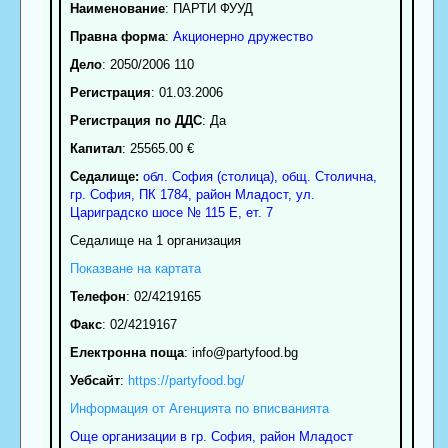
Наименование
:
ПАРТИ ФУУД
Правна форма
:
Акционерно дружество
Дело
: 2050/2006 110
Регистрация
: 01.03.2006
Регистрация по ДДС
: Да
Капитал
: 25565.00 €
Седалище:
обл.
София (столица)
,
общ. Столична
,
гр.
София
, ПК
1784
,
район Младост
,
ул.
Цариградско шосе № 115 Е, ет. 7
Седалище на 1 организация
Показване на картата
Телефон
:
02/4219165
Факс
:
02/4219167
Електронна поща
:
info
@partyfood.bg
Уебсайт
:
https://partyfood.bg/
Информация от Агенцията по вписванията
Още организации в гр. София, район Младост