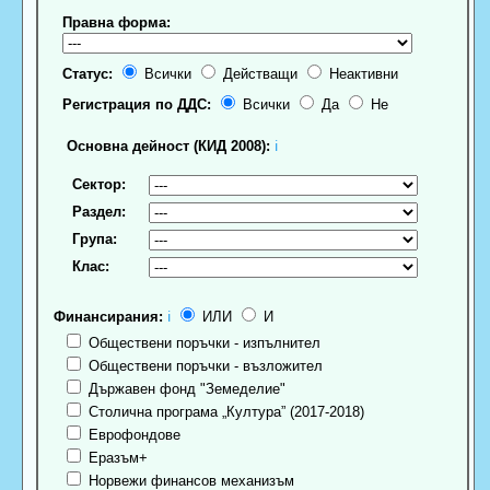
Правна форма:
Статус:
Всички
Действащи
Неактивни
Регистрация по ДДС:
Всички
Да
Не
Основна дейност (КИД 2008):
ℹ
Сектор:
Раздел:
Група:
Клас:
Финансирания:
ℹ
ИЛИ
И
Обществени поръчки - изпълнител
Обществени поръчки - възложител
Държавен фонд "Земеделие"
Столична програма „Култура” (2017-2018)
Еврофондове
Еразъм+
Норвежи финансов механизъм