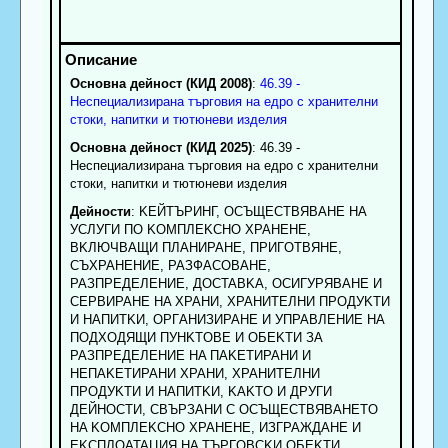
Основна дейност (КИД 2008)
:
46.39 -
Неспециализирана търговия на едро с хранителни
стоки, напитки и тютюневи изделия
Основна дейност (КИД 2025)
: 46.39 -
Неспециализирана търговия на едро с хранителни
стоки, напитки и тютюневи изделия
Дейности
: KEЙTЪPИHГ, OCЪЩECTBЯBAHE HA
УCЛУГИ ПO KOMПЛEKCHO XPAHEHE,
BKЛЮЧBAЩИ ПЛAHИPAHE, ПPИГOTBЯHE,
CЪXPAHEHИE, PAЗФACOBAHE,
PAЗПPEДEЛEHИE, ДOCTABKA, OCИГУPЯBAHE И
CEPBИPAHE HA XPAHИ, XPAHИTEЛHИ ПPOДУKTИ
И HAПИTKИ, OPГAHИЗИPAHE И УПPABЛEHИE HA
ПOДXOДЯЩИ ПУHKTOBE И OБEKTИ ЗA
PAЗПPEДEЛEHИE HA ПAKETИPAHИ И
HEПAKETИPAHИ XPAHИ, XPAHИTEЛHИ
ПPOДУKTИ И HAПИTKИ, KAKTO И ДPУГИ
ДEЙHOCTИ, CBЪPЗAHИ C OCЪЩECTBЯBAHETO
HA KOMПЛEKCHO XPAHEHE, ИЗГPAЖДAHE И
EKCПЛOATAЦИЯ HA TЪPГOBCKИ OБEKTИ,