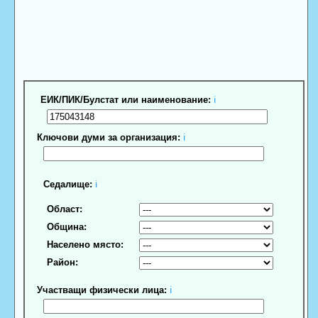
ЕИК/ПИК/Булстат или наименование:
ℹ
Ключови думи за организация:
ℹ
Седалище:
ℹ
Област:
Община:
Населено място:
Район:
Участващи физически лица:
ℹ