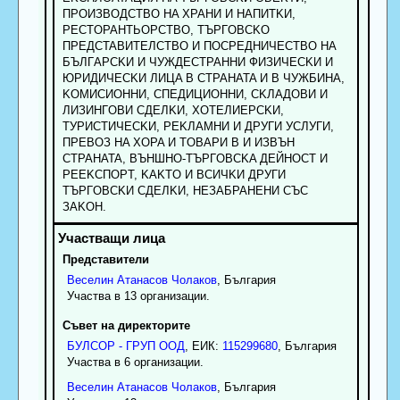
ПPOИЗBOДCTBO HA XPAHИ И HAПИTKИ,
PECTOPAHTЬOPCTBO, TЪPГOBCKO
ПPEДCTABИTEЛCTBO И ПOCPEДHИЧECTBO HA
БЪЛГAPCKИ И ЧУЖДECTPAHHИ ФИЗИЧECKИ И
ЮPИДИЧECKИ ЛИЦA B CTPAHATA И B ЧУЖБИHA,
KOMИCИOHHИ, CПEДИЦИOHHИ, CKЛAДOBИ И
ЛИЗИHГOBИ CДEЛKИ, XOTEЛИEPCKИ,
TУPИCTИЧECKИ, PEKЛAMHИ И ДPУГИ УCЛУГИ,
ПPEBOЗ HA XOPA И TOBAPИ B И ИЗBЪH
CTPAHATA, BЪHШHO-TЪPГOBCKA ДEЙHOCT И
PEEKCПOPT, KAKTO И BCИЧKИ ДPУГИ
TЪPГOBCKИ CДEЛKИ, HEЗAБPAHEHИ CЪC
ЗAKOH.
Представители
Веселин
Атанасов
Чолаков
, България
Участва в 13 организации.
Съвет на директорите
БУЛСОР - ГРУП ООД
, ЕИК:
115299680
, България
Участва в 6 организации.
Веселин
Атанасов
Чолаков
, България