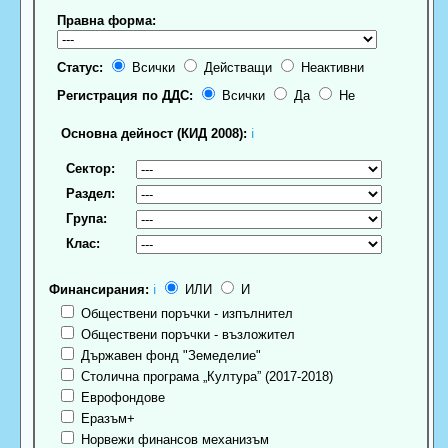
Правна форма:
Статус:
Всички
Действащи
Неактивни
Регистрация по ДДС:
Всички
Да
Не
Основна дейност (КИД 2008):
ℹ
Сектор:
Раздел:
Група:
Клас:
Финансирания:
ℹ
ИЛИ
И
Обществени поръчки - изпълнител
Обществени поръчки - възложител
Държавен фонд "Земеделие"
Столична програма „Култура” (2017-2018)
Еврофондове
Еразъм+
Норвежи финансов механизъм