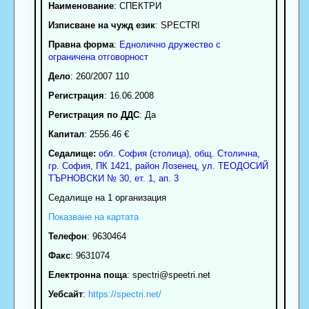
Наименование
:
СПЕКТРИ
Изписване на чужд език
: SPECTRI
Правна форма
:
Еднолично дружество с
ограничена отговорност
Дело
: 260/2007 110
Регистрация
: 16.06.2008
Регистрация по ДДС
: Да
Капитал
: 2556.46 €
Седалище:
обл.
София (столица)
,
общ. Столична
,
гр.
София
, ПК
1421
,
район Лозенец
,
ул. ТЕОДОСИЙ
ТЪРНОВСКИ № 30, ет. 1, ап. 3
Седалище на 1 организация
Показване на картата
Телефон
:
9630464
Факс
:
9631074
Електронна поща
:
spectri
@speetri.net
Уебсайт
:
https://spectri.net/