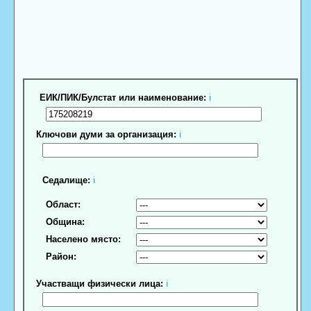
ЕИК/ПИК/Булстат или наименование:
ℹ
Ключови думи за организация:
ℹ
Седалище:
ℹ
Област:
Община:
Населено място:
Район:
Участващи физически лица:
ℹ