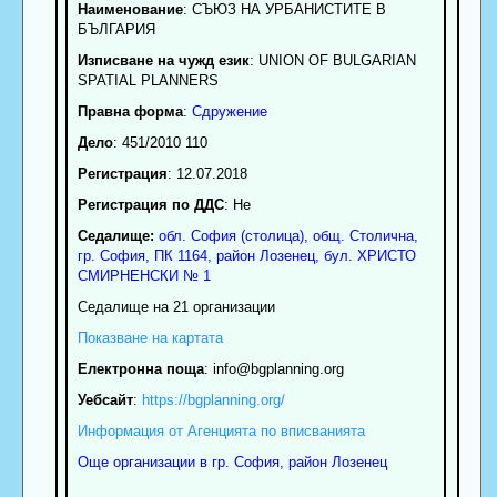
Наименование
:
СЪЮЗ НА УРБАНИСТИТЕ В
БЪЛГАРИЯ
Изписване на чужд език
: UNION OF BULGARIAN
SPATIAL PLANNERS
Правна форма
:
Сдружение
Дело
: 451/2010 110
Регистрация
: 12.07.2018
Регистрация по ДДС
: Нe
Седалище:
обл.
София (столица)
,
общ. Столична
,
гр.
София
, ПК
1164
,
район Лозенец
,
бул. ХРИСТО
СМИРНЕНСКИ № 1
Седалище на 21 организации
Показване на картата
Електронна поща
:
info
@bgplanning.org
Уебсайт
:
https://bgplanning.org/
Информация от Агенцията по вписванията
Още организации в гр. София, район Лозенец