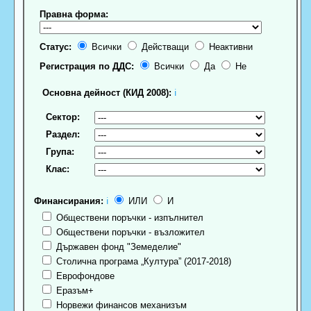
Правна форма:
Статус:
Всички
Действащи
Неактивни
Регистрация по ДДС:
Всички
Да
Не
Основна дейност (КИД 2008):
ℹ
Сектор:
Раздел:
Група:
Клас:
Финансирания:
ℹ
ИЛИ
И
Обществени поръчки - изпълнител
Обществени поръчки - възложител
Държавен фонд "Земеделие"
Столична програма „Култура” (2017-2018)
Еврофондове
Еразъм+
Норвежи финансов механизъм