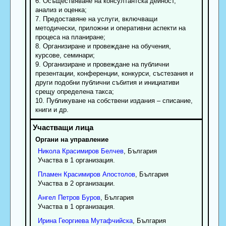
6. Осъществяване на консултантска дейност,
анализ и оценка;
7. Предоставяне на услуги, включващи
методически, приложни и оперативни аспекти на
процеса на планиране;
8. Организиране и провеждане на обучения,
курсове, семинари;
9. Организиране и провеждане на публични
презентации, конференции, конкурси, състезания и
други подобни публични събития и инициативи
срещу определена такса;
10. Публикуване на собствени издания – списание,
книги и др.
Органи на управление
Никола
Красимиров
Белчев
, България
Участва в 1 организация.
Пламен
Красимиров
Апостолов
, България
Участва в 2 организации.
Ангел
Петров
Буров
, България
Участва в 1 организация.
Ирина
Георгиева
Мутафчийска
, България