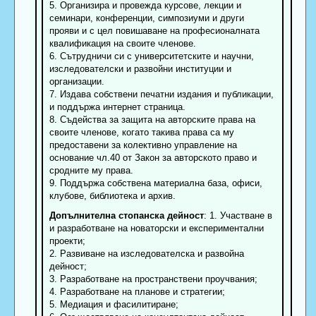
5. Организира и провежда курсове, лекции и
семинари, конференции, симпозиуми и други
прояви и с цел повишаване на професионалната
квалификация на своите членове.
6. Сътрудничи си с университетските и научни,
изследователски и развойни институции и
организации.
7. Издава собствени печатни издания и публикации,
и поддържа интернет страница.
8. Съдейства за защита на авторските права на
своите членове, когато такива права са му
предоставени за колективно управление на
основание чл.40 от Закон за авторското право и
сродните му права.
9. Поддържа собствена материална база, офиси,
клубове, библиотека и архив.
Допълнителна стопанска дейност
: 1. Участване в
и разработване на новаторски и експериментални
проекти;
2. Развиване на изследователска и развойна
дейност;
3. Разработване на пространствени проучвания;
4. Разработване на планове и стратегии;
5. Медиация и фасилитиране;