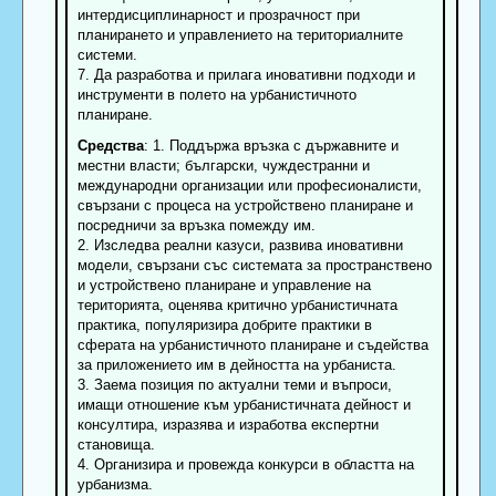
интердисциплинарност и прозрачност при
планирането и управлението на териториалните
системи.
7. Да разработва и прилага иновативни подходи и
инструменти в полето на урбанистичното
планиране.
Средства
: 1. Поддържа връзка с държавните и
местни власти; български, чуждестранни и
международни организации или професионалисти,
свързани с процеса на устройствено планиране и
посредничи за връзка помежду им.
2. Изследва реални казуси, развива иновативни
модели, свързани със системата за пространствено
и устройствено планиране и управление на
територията, оценява критично урбанистичната
практика, популяризира добрите практики в
сферата на урбанистичното планиране и съдейства
за приложението им в дейността на урбаниста.
3. Заема позиция по актуални теми и въпроси,
имащи отношение към урбанистичната дейност и
консултира, изразява и изработва експертни
становища.
4. Организира и провежда конкурси в областта на
урбанизма.