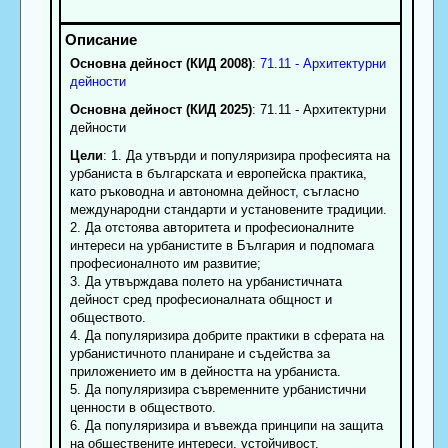
Основна дейност (КИД 2008)
:
71.11 - Архитектурни
дейности
Основна дейност (КИД 2025)
: 71.11 - Архитектурни
дейности
Цели
: 1. Да утвърди и популяризира професията на
урбаниста в българската и европейска практика,
като ръководна и автономна дейност, съгласно
международни стандарти и установените традиции.
2. Да отстоява авторитета и професионалните
интереси на урбанистите в България и подпомага
професионалното им развитие;
3. Да утвърждава полето на урбанистичната
дейност сред професионалната общност и
обществото.
4. Да популяризира добрите практики в сферата на
урбанистичното планиране и съдейства за
приложението им в дейността на урбаниста.
5. Да популяризира съвременните урбанистични
ценности в обществото.
6. Да популяризира и въвежда принципи на защита
на обществените интереси, устойчивост,