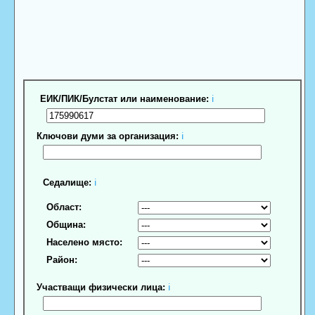
ЕИК/ПИК/Булстат или наименование:
ℹ
Ключови думи за организация:
ℹ
Седалище:
ℹ
Област:
Община:
Населено място:
Район:
Участващи физически лица:
ℹ