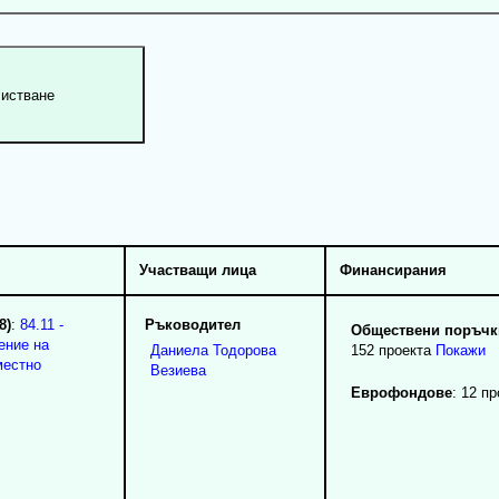
Участващи лица
Финансирания
8)
:
84.11 -
Ръководител
Обществени поръчки
ение на
Даниела
Тодорова
152 проекта
Покажи
местно
Везиева
Еврофондове
: 12 п