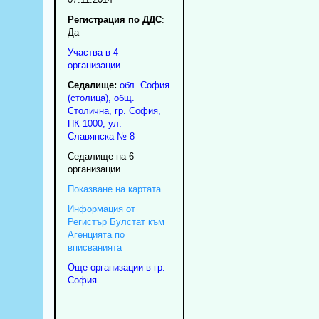
Регистрация по ДДС
:
Да
Участва в 4
организации
Седалище:
обл.
София
(столица)
,
общ.
Столична
,
гр.
София
,
ПК
1000
,
ул.
Славянска № 8
Седалище на 6
организации
Показване на картата
Информация от
Регистър Булстат към
Агенцията по
вписванията
Още организации в гр.
София