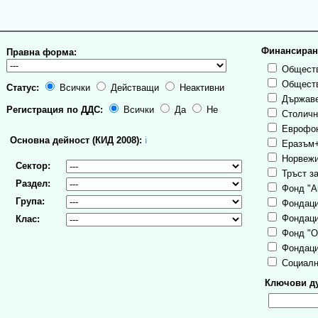
Финансиран
Правна форма:
Обществ
Обществ
Статус:
Всички
Действащи
Неактивни
Държаве
Регистрация по ДДС:
Всички
Да
Не
Столична
Еврофо
Основна дейност (КИД 2008):
ℹ
Еразъм
Норвежи
Сектор:
Тръст за
Раздел:
Фонд "А
Група:
Фондаци
Фондаци
Клас:
Фонд "О
Фондаци
Социалн
Ключови ду