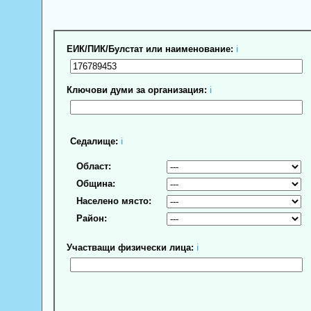
ЕИК/ПИК/Булстат или наименование:
ℹ
Ключови думи за организация:
ℹ
Седалище:
ℹ
Област:
Община:
Населено място:
Район:
Участващи физически лица:
ℹ