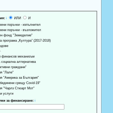
ия:
ℹ
ИЛИ
И
ени поръчки - изпълнител
ени поръчки - възложител
н фонд "Земеделие"
 програма „Култура” (2017-2018)
ндове
+
 финансов механизъм
 социална алтернатива
ктивни граждани"
я "Лале"
я "Америка за България"
бединени срещу Covid-19"
я "Чарлз Стюарт Мот"
и услуги
ми за финансиране:
ℹ