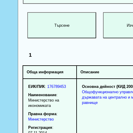
1
Обща информация
Описание
ЕИК/ПИК
:
176789453
Основна дейност (КИД 200
Общофункционално управл
Наименование
:
държавата на централно и 
Министерство на
равнище
икономиката
Правна форма
:
Министерство
Регистрация
:
07.11.2014