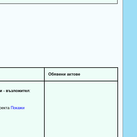
Обявени актове
 - възложител
:
роекта
Покажи