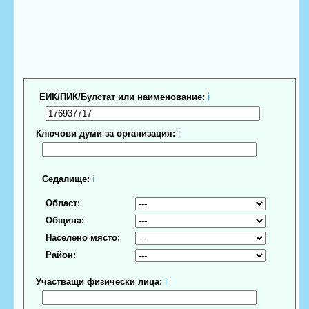
ЕИК/ПИК/Булстат или наименование:
ℹ
Ключови думи за организация:
ℹ
Седалище:
ℹ
Област:
Община:
Населено място:
Район:
Участващи физически лица:
ℹ