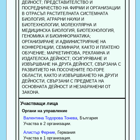
ДЕЙНОСТ; ПРЕДСТАВИТЕЛСТВО И
ПОСРЕДНИЧЕСТВО НА ФИРМИ И ОРГАНИЗАЦИИ
В ОТРАСЪЛ РАСТИТЕЛНАТА СИСТЕМНАТА
БИОЛОГИЯ, АГРАРНИ НАУКИ И
БИОТЕХНОЛОГИИ, МОЛЕКУЛЯРНА И
МЕДИЦИНСКА БИОЛОГИЯ, БИОТЕХНОЛОГИЯ,
ГЕНОМИКА И БИОИНФОРМАТИКА;
ОРГАНИЗИРАНЕ И АДМИНИСТРИРАНЕ НА
КОНФЕРЕНЦИИ, СЕМИНАРИ, КАКТО И ПЛАТЕНО
ОБУЧЕНИЕ; МАРКЕТИНГОВА, РЕКЛАМНА И
ИЗДАТЕЛСКА ДЕЙНОСТ; ОСИГУРЯВАНЕ И
ИЗВЪРШВАНЕ НА ДРУГА ДЕЙНОСТ, СВЪРЗАНА С
РАЗВИТИЕТО НА ПОСОЧЕНИТЕ ПО-ГОРЕ
ОБЛАСТИ, КАКТО И ИЗВЪРШВАНЕТО НА ДРУГИ
ДЕЙНОСТИ, СВЪРЗАНИ С ПРЕДМЕТА НА
ОСНОВНАТА ДЕЙНОСТ И НЕЗАБРАНЕНИ ОТ
ЗАКОНА.
Органи на управление
Валентина
Тодорова
Тонева
, България
Участва в 2 организации.
Алистър
Ферние
, Германия
Участва в 1 организация.