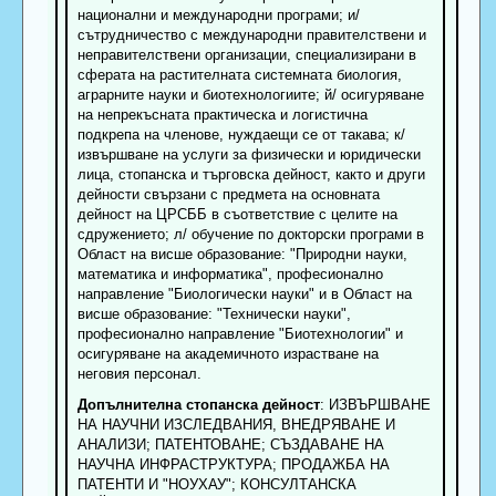
национални и международни програми; и/
сътрудничество с международни правителствени и
неправителствени организации, специализирани в
сферата на растителната системната биология,
аграрните науки и биотехнологиите; й/ осигуряване
на непрекъсната практическа и логистична
подкрепа на членове, нуждаещи се от такава; к/
извършване на услуги за физически и юридически
лица, стопанска и търговска дейност, както и други
дейности свързани с предмета на основната
дейност на ЦРСББ в съответствие с целите на
сдружението; л/ обучение по докторски програми в
Област на висше образование: "Природни науки,
математика и информатика", професионално
направление "Биологически науки" и в Област на
висше образование: "Технически науки",
професионално направление "Биотехнологии" и
осигуряване на академичното израстване на
неговия персонал.
Допълнителна стопанска дейност
: ИЗВЪРШВАНЕ
НА НАУЧНИ ИЗСЛЕДВАНИЯ, ВНЕДРЯВАНЕ И
АНАЛИЗИ; ПАТЕНТОВАНЕ; СЪЗДАВАНЕ НА
НАУЧНА ИНФРАСТРУКТУРА; ПРОДАЖБА НА
ПАТЕНТИ И "НОУХАУ"; КОНСУЛТАНСКА