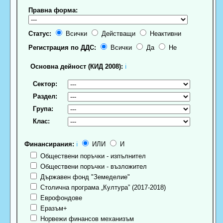
Правна форма:
Статус:
Всички
Действащи
Неактивни
Регистрация по ДДС:
Всички
Да
Не
Основна дейност (КИД 2008):
ℹ
Сектор:
Раздел:
Група:
Клас:
Финансирания:
ℹ
ИЛИ
И
Обществени поръчки - изпълнител
Обществени поръчки - възложител
Държавен фонд "Земеделие"
Столична програма „Култура” (2017-2018)
Еврофондове
Еразъм+
Норвежи финансов механизъм