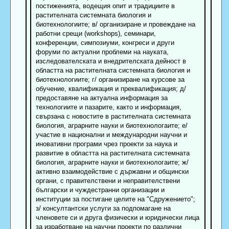
постиженията, водещия опит и традициите в
растителната системната биология и
биотехнологиите; в/ организиране и провеждане на
работни срещи (workshops), семинари,
конференции, симпозиуми, конгреси и други
форуми по актуални проблеми на науката,
изследователската и внедрителската дейност в
областта на растителната системната биология и
биотехнологиите; г/ организиране на курсове за
обучение, квалификация и преквалификация; д/
предоставяне на актуална информация за
технологиите и пазарите, както и информация,
свързана с новостите в растителната системната
биология, аграрните науки и биотехнологаите; е/
участие в национални и международни научни и
иновативни програми чрез проекти за наука и
развитие в областта на растителната системната
биология, аграрните науки и биотехнологаите; ж/
активно взаимодействие с държавни и общински
органи, с правителствени и неправителствени
български и чуждестранни организации и
институции за постигане целите на "Сдружението";
з/ консултантски услуги за подпомагане на
членовете си и друга физически и юридически лица
за изработване на научни проекти по различни