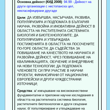
Основна дейност (КИД 2008)
:
94.99 - Дейност на
други организации с нестопанска цел,
некласифицирани другаде
Цели
: ДА ИЗВЪРШВА, НАСЪРЧАВА, РАЗВИВА,
ПОПУЛЯРИЗИРА И ПОДПОМАГА В БЪЛГАРИЯ
НАУЧНА, РАЗВОЙНА И ИНОВАТИВНА ДЕЙНОСТ В
ОБЛАСТТА НА РАСТИТЕЛНАТА СИСТЕМНАТА
БИОЛОГИЯ И БИОТЕХНОЛОГИИТЕ; ДА
ПОПУЛЯРИЗИРА И УТВЪРЖДАВА
ПОСТИЖЕНИЯТА В ОБЛАСТТА НА ПОСОЧЕНИТЕ
ПО-ГОРЕ ОБЛАСТИ; ДА СЪДЕЙСТВА ЗА
ПОВИШАВАНЕ НА КАЧЕСТВОТО НА НАУЧНАТА И
РАЗВОЙНА ДЕЙНОСТ, ЧРЕЗ ПОВИШАВАНЕ НА
КВАЛИФИКАЦИЯТА, ОБУЧЕНИЕ И ВНЕДРЯВАНЕ
НА НОВИ ТЕХНОЛОГИИ; ДА ПОДПОМАГА
ЧЛЕНОВЕТЕ СИ ПРИ УЧАСТИЕ В НАУЧНИ
ПРОЕКТИ, ФИНАНСИРАНИ ОТ НАЦИОНАЛНИ,
ЕВРОПЕЙСКИ И ДРУГИ ЧУЖДЕСТРАННИ
ИЗТОЧНИЦИ;
Средства
: а/ извършване на висококачествени
фундаментални и приложни научни изследвания в
областта на растителната системна биология,
растителните биотехнологии и други свързани
науки; б/ популяризиране и утвърждаване на