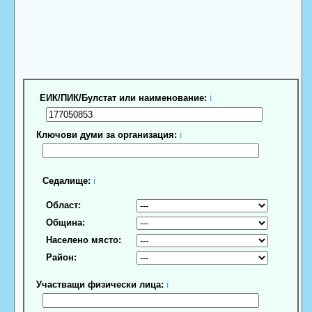
ЕИК/ПИК/Булстат или наименование:
ℹ
Ключови думи за организация:
ℹ
Седалище:
ℹ
Област:
Община:
Населено място:
Район:
Участващи физически лица:
ℹ