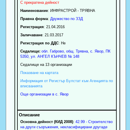
С прекратена дейност
Наименование
:
ИНФРАСТРОЙ - ТРЯВНА
Правна форма
:
Дружество по ЗЗД
Регистрация
: 21.04.2016
Заличаване
: 21.03.2017
Регистрация по ДДС
: Нe
Седалище:
обл.
Габрово
,
общ. Трявна
,
с.
Явор
, ПК
5350
,
ул. АНГЕЛ КЪНЧЕВ № 148
Седалище на 13 организации
Показване на картата
Информация от Регистър Булстат към Агенцията по
вписванията
Още организации в с. Явор
Основна дейност (КИД 2008)
:
42.99 - Строителство
на други съоръжения, некласифицирани другаде