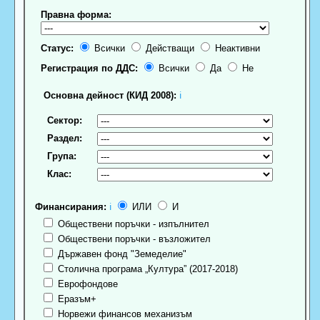
Правна форма:
Статус:
Всички
Действащи
Неактивни
Регистрация по ДДС:
Всички
Да
Не
Основна дейност (КИД 2008):
ℹ
Сектор:
Раздел:
Група:
Клас:
Финансирания:
ℹ
ИЛИ
И
Обществени поръчки - изпълнител
Обществени поръчки - възложител
Държавен фонд "Земеделие"
Столична програма „Култура” (2017-2018)
Еврофондове
Еразъм+
Норвежи финансов механизъм