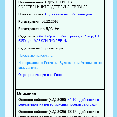
Наименование
:
СДРУЖЕНИЕ НА
СОБСТВЕНИЦИТЕ "ДЕТЕЛИНА -ТРЯВНА"
Правна форма
:
Сдружение на собствениците
Регистрация
: 06.12.2016
Регистрация по ДДС
: Нe
Седалище:
обл.
Габрово
,
общ. Трявна
,
с.
Явор
, ПК
5350
,
ул. АЛЕКСИ ПУХЛЕВ № 1
Седалище на 1 организация
Показване на картата
Информация от Регистър Булстат към Агенцията по
вписванията
Още организации в с. Явор
Основна дейност (КИД 2008)
:
41.10 - Дейности по
реализиране на инвестиционни проекти за сгради
Основна дейност (КИД 2025)
: 68.12 - Дейности по
реализиране на инвестиционни проекти за сгради