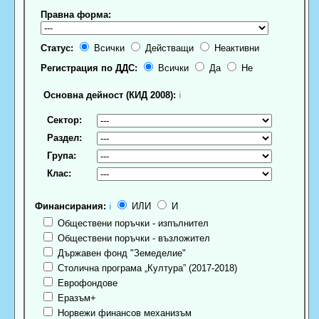
Правна форма:
Статус:
Всички
Действащи
Неактивни
Регистрация по ДДС:
Всички
Да
Не
Основна дейност (КИД 2008):
ℹ
Сектор:
Раздел:
Група:
Клас:
Финансирания:
ℹ
ИЛИ
И
Обществени поръчки - изпълнител
Обществени поръчки - възложител
Държавен фонд "Земеделие"
Столична програма „Култура” (2017-2018)
Еврофондове
Еразъм+
Норвежи финансов механизъм