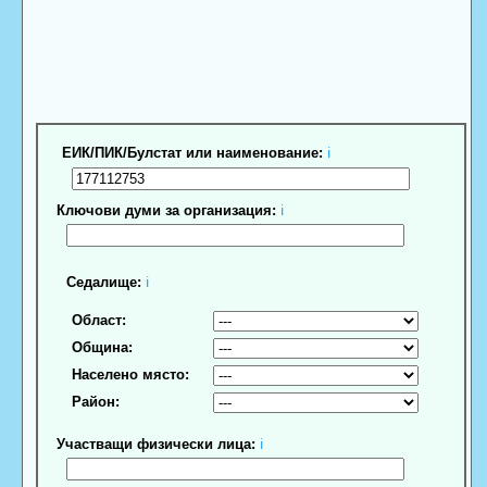
ЕИК/ПИК/Булстат или наименование:
ℹ
Ключови думи за организация:
ℹ
Седалище:
ℹ
Област:
Община:
Населено място:
Район:
Участващи физически лица:
ℹ