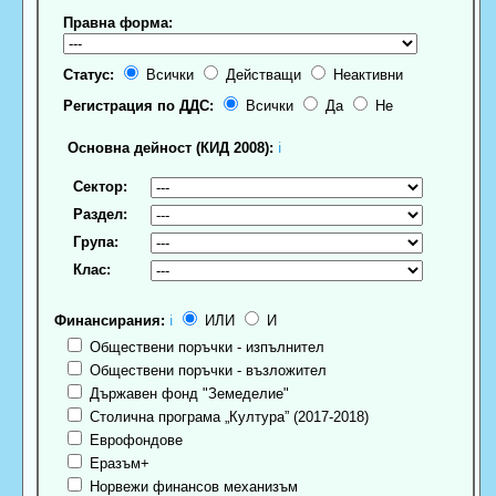
Правна форма:
Статус:
Всички
Действащи
Неактивни
Регистрация по ДДС:
Всички
Да
Не
Основна дейност (КИД 2008):
ℹ
Сектор:
Раздел:
Група:
Клас:
Финансирания:
ℹ
ИЛИ
И
Обществени поръчки - изпълнител
Обществени поръчки - възложител
Държавен фонд "Земеделие"
Столична програма „Култура” (2017-2018)
Еврофондове
Еразъм+
Норвежи финансов механизъм