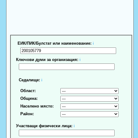
ЕИК/ПИК/Булстат или наименование:
ℹ
Ключови думи за организация:
ℹ
Седалище:
ℹ
Област:
Община:
Населено място:
Район:
Участващи физически лица:
ℹ