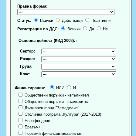
Правна форма:
Статус:
Всички
Действащи
Неактивни
Регистрация по ДДС:
Всички
Да
Не
Основна дейност (КИД 2008):
ℹ
Сектор:
Раздел:
Група:
Клас:
Финансирания:
ℹ
ИЛИ
И
Обществени поръчки - изпълнител
Обществени поръчки - възложител
Държавен фонд "Земеделие"
Столична програма „Култура” (2017-2018)
Еврофондове
Еразъм+
Норвежи финансов механизъм