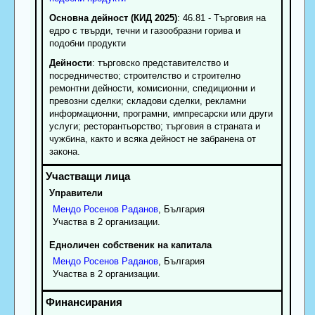
Основна дейност (КИД 2025)
: 46.81 - Търговия на
едро с твърди, течни и газообразни горива и
подобни продукти
Дейности
: търговско представителство и
посредничество; строителство и строително
ремонтни дейности, комисионни, спедиционни и
превозни сделки; складови сделки, рекламни
информационни, програмни, импресарски или други
услуги; ресторантьорство; търговия в страната и
чужбина, както и всяка дейност не забранена от
закона.
Управители
Мендо
Росенов
Раданов
, България
Участва в 2 организации.
Едноличен собственик на капитала
Мендо
Росенов
Раданов
, България
Участва в 2 организации.