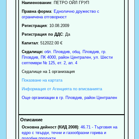
Наименование
:
ПЕТРО ОЙЛ ГРУП
Правна форма
:
Еднолично дружество с
ограничена отговорност
Регистрация
: 10.08.2009
Регистрация по ДДС
: Да
Капитал
: 512022.00 €
Седалище:
обл.
Пловдив
,
общ. Пловдив
,
гр.
Пловдив
, ПК
4000
,
район Централен
,
ул. Шести
септември № 125, ет. 2, ап. 4
Седалище на 1 организация
Показване на картата
Информация от Агенцията по вписванията
Още организации в гр. Пловдив, район Централен
Основна дейност (КИД 2008)
:
46.71 - Търговия на
едро с твърди, течни и газообразни горива и
подобни продукти