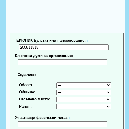
ЕИК/ПИК/Булстат или наименование:
ℹ
Ключови думи за организация:
ℹ
Седалище:
ℹ
Област:
Община:
Населено място:
Район:
Участващи физически лица:
ℹ