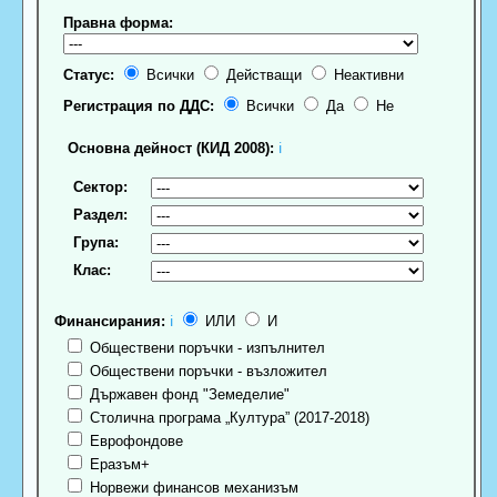
Правна форма:
Статус:
Всички
Действащи
Неактивни
Регистрация по ДДС:
Всички
Да
Не
Основна дейност (КИД 2008):
ℹ
Сектор:
Раздел:
Група:
Клас:
Финансирания:
ℹ
ИЛИ
И
Обществени поръчки - изпълнител
Обществени поръчки - възложител
Държавен фонд "Земеделие"
Столична програма „Култура” (2017-2018)
Еврофондове
Еразъм+
Норвежи финансов механизъм