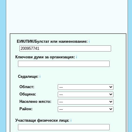
ЕИК/ПИК/Булстат или наименование:
ℹ
Ключови думи за организация:
ℹ
Седалище:
ℹ
Област:
Община:
Населено място:
Район:
Участващи физически лица:
ℹ