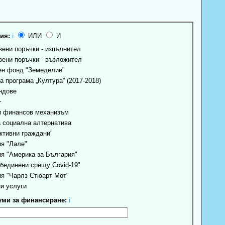
ия:
ℹ
ИЛИ
И
ени поръчки - изпълнител
ени поръчки - възложител
н фонд "Земеделие"
 програма „Култура” (2017-2018)
ндове
+
 финансов механизъм
 социална алтернатива
ктивни граждани"
я "Лале"
я "Америка за България"
бединени срещу Covid-19"
я "Чарлз Стюарт Мот"
и услуги
ми за финансиране:
ℹ