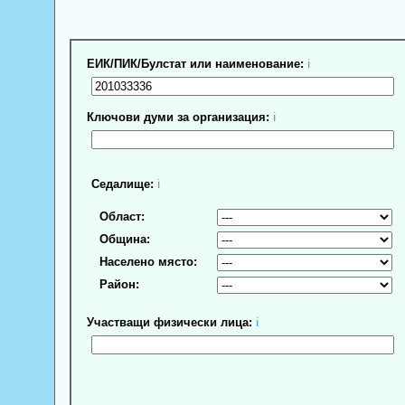
ЕИК/ПИК/Булстат или наименование:
ℹ
Ключови думи за организация:
ℹ
Седалище:
ℹ
Област:
Община:
Населено място:
Район:
Участващи физически лица:
ℹ