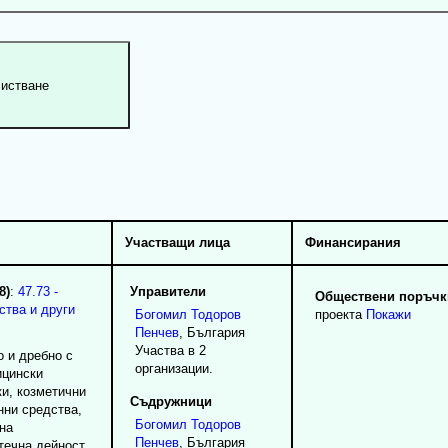
Участващи лица
Финансирания
8)
:
47.73 -
Управители
Обществени поръчки
ства и други
Богомил
Тодоров
проекта
Покажи
Пенчев
, България
Участва в 2
о и дребно с
организации.
ицински
и, козметични
Съдружници
нни средства,
Богомил
Тодоров
на
Пенчев
, България
течна дейност,