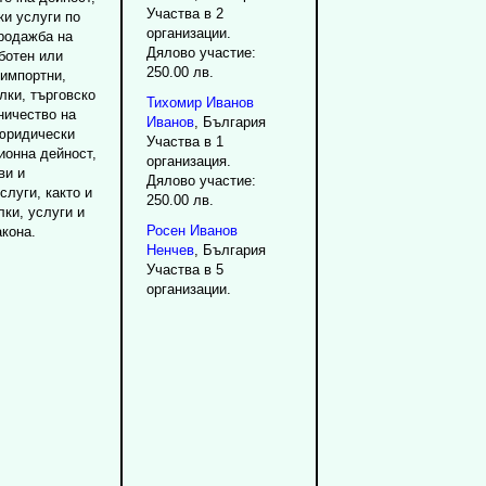
Участва в 2
ки услуги по
организации.
продажба на
Дялово участие:
ботен или
250.00 лв.
 импортни,
лки, търговско
Тихомир
Иванов
ничество на
Иванов
, България
 юридически
Участва в 1
ионна дейност,
организация.
ви и
Дялово участие:
слуги, както и
250.00 лв.
лки, услуги и
Росен
Иванов
акона.
Ненчев
, България
Участва в 5
организации.