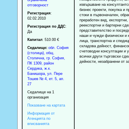
извършване на консултантс
отговорност
бизнес проекти, покупка и 
Регистрация
:
стоки в първоначален, обра
02.02.2010
преработен вид, експортни,
реекспортни и бартерни сде
Регистрация по ДДС
:
представителство и посред
Да
наши и чужди физически и
Капитал
: 510.00 €
лица, транспортна и спедиц
складова дейност, финансо
Седалище:
обл.
София
счетоводни консултации и у
(столица)
,
общ.
всички други търговски сде
Столична
,
гр.
София
,
дейности, незабранени от з
ПК
1309
,
район
Сердика
,
ж.к.
Банишора, ул. Пере
Тошев № 4, ет. 5, ап.
27
Седалище на 1
организация
Показване на картата
Информация от
Агенцията по
вписванията