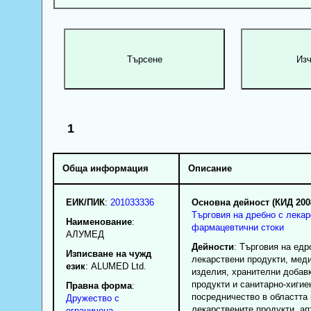
1
Обща информация
Описание
ЕИК/ПИК
:
201033336
Основна дейност (КИД 200
Търговия на дребно с лекар
Наименование
:
фармацевтични стоки
АЛУМЕД
Дейности
: Търговия на едр
Изписване на чужд
лекарствени продукти, мед
език
: ALUMED Ltd.
изделия, хранителни добавк
продукти и санитарно-хигие
Правна форма
:
посредничество в областта 
Дружество с
лекарствените продукти, ап
ограничена