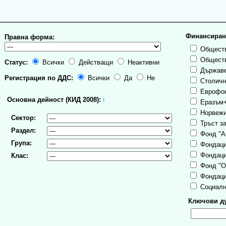
Финансиран
Правна форма:
Обществ
Обществ
Статус:
Всички
Действащи
Неактивни
Държаве
Регистрация по ДДС:
Всички
Да
Не
Столична
Еврофо
Основна дейност (КИД 2008):
ℹ
Еразъм
Норвежи
Сектор:
Тръст за
Раздел:
Фонд "А
Група:
Фондаци
Фондаци
Клас:
Фонд "О
Фондаци
Социалн
Ключови ду