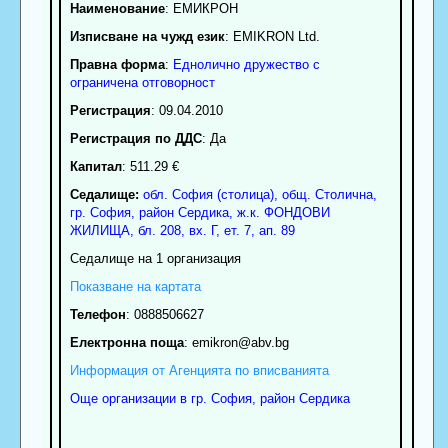
Наименование
:
ЕМИКРОН
Изписване на чужд език
: EMIKRON Ltd.
Правна форма
:
Еднолично дружество с
ограничена отговорност
Регистрация
: 09.04.2010
Регистрация по ДДС
: Да
Капитал
: 511.29 €
Седалище:
обл.
София (столица)
,
общ. Столична
,
гр.
София
,
район Сердика
,
ж.к. ФОНДОВИ
ЖИЛИЩА, бл. 208, вх. Г, ет. 7, ап. 89
Седалище на 1 организация
Показване на картата
Телефон
:
0888506627
Електронна поща
:
emikron
@abv.bg
Информация от Агенцията по вписванията
Още организации в гр. София, район Сердика