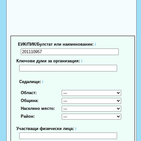
ЕИК/ПИК/Булстат или наименование:
ℹ
Ключови думи за организация:
ℹ
Седалище:
ℹ
Област:
Община:
Населено място:
Район:
Участващи физически лица:
ℹ