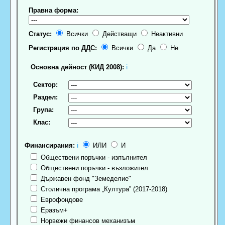
Правна форма:
Статус:
Всички
Действащи
Неактивни
Регистрация по ДДС:
Всички
Да
Не
Основна дейност (КИД 2008):
ℹ
Сектор:
Раздел:
Група:
Клас:
Финансирания:
ℹ
ИЛИ
И
Обществени поръчки - изпълнител
Обществени поръчки - възложител
Държавен фонд "Земеделие"
Столична програма „Култура” (2017-2018)
Еврофондове
Еразъм+
Норвежи финансов механизъм