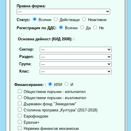
Правна форма:
Статус:
Всички
Действащи
Неактивни
Регистрация по ДДС:
Всички
Да
Не
Основна дейност (КИД 2008):
ℹ
Сектор:
Раздел:
Група:
Клас:
Финансирания:
ℹ
ИЛИ
И
Обществени поръчки - изпълнител
Обществени поръчки - възложител
Държавен фонд "Земеделие"
Столична програма „Култура” (2017-2018)
Еврофондове
Еразъм+
Норвежи финансов механизъм