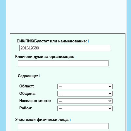
ЕИК/ПИК/Булстат или наименование:
ℹ
Ключови думи за организация:
ℹ
Седалище:
ℹ
Област:
Община:
Населено място:
Район:
Участващи физически лица:
ℹ