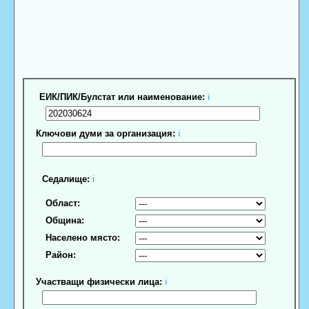
ЕИК/ПИК/Булстат или наименование:
ℹ
Ключови думи за организация:
ℹ
Седалище:
ℹ
Област:
Община:
Населено място:
Район:
Участващи физически лица:
ℹ