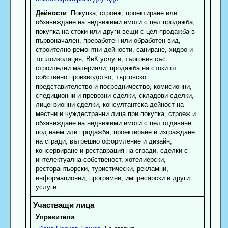
Дейности
: Покупка, строеж, проектиране или
обзавеждане на недвижими имоти с цел продажба,
покупка на стоки или други вещи с цел продажба в
първоначален, преработен или обработен вид,
строително-ремонтни дейности, саниране, хидро и
топлоизолация, ВиК услуги, търговия със
строителни материали, продажба на стоки от
собствено производство, търговско
представителство и посредничество, комисионни,
спедиционни и превозни сделки, складови сделки,
лицензионни сделки, консултантска дейност на
местни и чуждестранни лица при покупка, строеж и
обзавеждане на недвижими имоти с цел отдаване
под наем или продажба, проектиране и изграждане
на сгради, вътрешно оформление и дизайн,
консервиране и реставрация на сгради, сделки с
интелектуална собственост, хотелиерски,
ресторантьорски, туристически, рекламни,
информационни, програмни, импресарски и други
услуги.
Управители