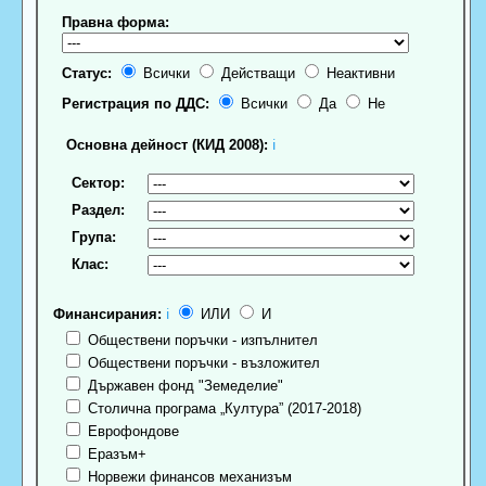
Правна форма:
Статус:
Всички
Действащи
Неактивни
Регистрация по ДДС:
Всички
Да
Не
Основна дейност (КИД 2008):
ℹ
Сектор:
Раздел:
Група:
Клас:
Финансирания:
ℹ
ИЛИ
И
Обществени поръчки - изпълнител
Обществени поръчки - възложител
Държавен фонд "Земеделие"
Столична програма „Култура” (2017-2018)
Еврофондове
Еразъм+
Норвежи финансов механизъм