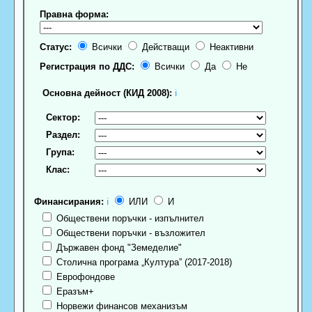
Правна форма:
Статус:
Всички
Действащи
Неактивни
Регистрация по ДДС:
Всички
Да
Не
Основна дейност (КИД 2008):
ℹ
Сектор:
Раздел:
Група:
Клас:
Финансирания:
ℹ
ИЛИ
И
Обществени поръчки - изпълнител
Обществени поръчки - възложител
Държавен фонд "Земеделие"
Столична програма „Култура” (2017-2018)
Еврофондове
Еразъм+
Норвежи финансов механизъм