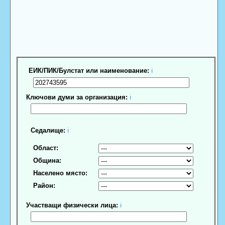
ЕИК/ПИК/Булстат или наименование:
ℹ
Ключови думи за организация:
ℹ
Седалище:
ℹ
Област:
Община:
Населено място:
Район:
Участващи физически лица:
ℹ