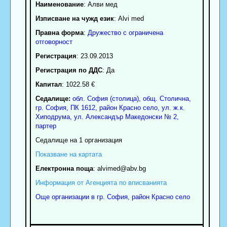
Наименование
:
Алви мед
Изписване на чужд език
: Alvi med
Правна форма
:
Дружество с ограничена
отговорност
Регистрация
: 23.09.2013
Регистрация по ДДС
: Да
Капитал
: 1022.58 €
Седалище:
обл.
София (столица)
,
общ. Столична
,
гр.
София
, ПК
1612
,
район Красно село
,
ул. ж.к.
Хиподрума, ул. Александър Македонски № 2,
партер
Седалище на 1 организация
Показване на картата
Електронна поща
:
alvimed
@abv.bg
Информация от Агенцията по вписванията
Още организации в гр. София, район Красно село