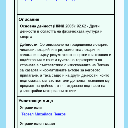
Основна дейност (НКИД 2003)
: 92.62 - Други
дейности в областта на физическата култура и
спорта
Дейности
: Организиране на традиционна лотария,
числови лотарийни игри, моментна лотария и
залагания върху резултати от спортни състезания и
надбягвания с коне и кучета на територията на
страната в съответствие с изискванията на Закона
за хазарта и нормативните актове за неговото
прилагане, а така също и на други дейности, които
подпомагат, съпътстват или допълват основния му
предмет на дейност, в т.ч. отдаване под наем на
дълготрайни материални активи.
Управители
Тервел
Михайлов
Пенков
Управителен съвет