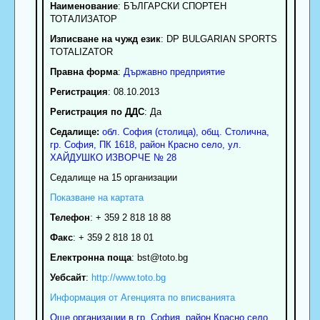
Наименование
:
БЪЛГАРСКИ СПОРТЕН
ТОТАЛИЗАТОР
Изписване на чужд език
: DP BULGARIAN SPORTS
TOTALIZATOR
Правна форма
:
Държавно предприятие
Регистрация
: 08.10.2013
Регистрация по ДДС
: Да
Седалище:
обл.
София (столица)
,
общ. Столична
,
гр.
София
, ПК
1618
,
район Красно село
,
ул.
ХАЙДУШКО ИЗВОРЧЕ № 28
Седалище на 15 организации
Показване на картата
Телефон
:
+ 359 2 818 18 88
Факс
:
+ 359 2 818 18 01
Електронна поща
:
bst
@toto.bg
Уебсайт
:
http://www.toto.bg
Информация от Агенцията по вписванията
Още организации в гр. София, район Красно село