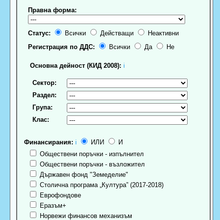
Правна форма:
Статус:
Всички
Действащи
Неактивни
Регистрация по ДДС:
Всички
Да
Не
Основна дейност (КИД 2008):
ℹ
Сектор:
Раздел:
Група:
Клас:
Финансирания:
ℹ
ИЛИ
И
Обществени поръчки - изпълнител
Обществени поръчки - възложител
Държавен фонд "Земеделие"
Столична програма „Култура” (2017-2018)
Еврофондове
Еразъм+
Норвежи финансов механизъм