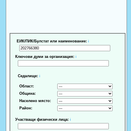
ЕИК/ПИК/Булстат или наименование:
ℹ
Ключови думи за организация:
ℹ
Седалище:
ℹ
Област:
Община:
Населено място:
Район:
Участващи физически лица:
ℹ