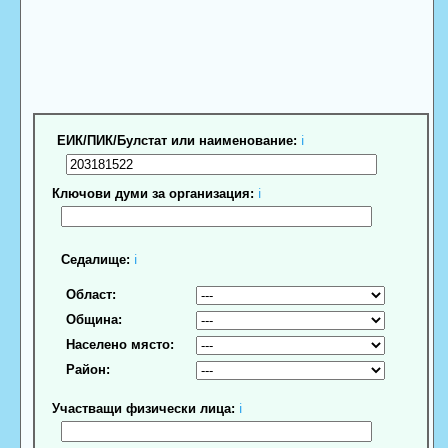
ЕИК/ПИК/Булстат или наименование:
ℹ
Ключови думи за организация:
ℹ
Седалище:
ℹ
Област:
Община:
Населено място:
Район:
Участващи физически лица:
ℹ