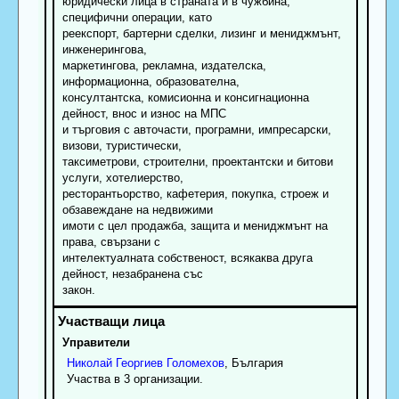
юридически лица в страната и в чужбина,
специфични операции, като
реекспорт, бартерни сделки, лизинг и мениджмънт,
инженерингова,
маркетингова, рекламна, издателска,
информационна, образователна,
консултантска, комисионна и консигнационна
дейност, внос и износ на МПС
и търговия с авточасти, програмни, импресарски,
визови, туристически,
таксиметрови, строителни, проектантски и битови
услуги, хотелиерство,
ресторантьорство, кафетерия, покупка, строеж и
обзавеждане на недвижими
имоти с цел продажба, защита и мениджмънт на
права, свързани с
интелектуалната собственост, всякаква друга
дейност, незабранена със
закон.
Управители
Николай
Георгиев
Голомехов
, България
Участва в 3 организации.