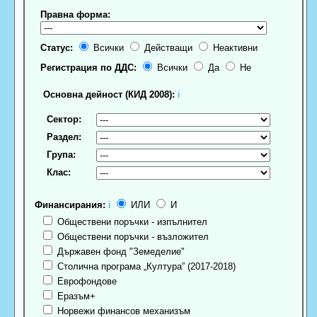
Правна форма:
Статус:
Всички
Действащи
Неактивни
Регистрация по ДДС:
Всички
Да
Не
Основна дейност (КИД 2008):
ℹ
Сектор:
Раздел:
Група:
Клас:
Финансирания:
ℹ
ИЛИ
И
Обществени поръчки - изпълнител
Обществени поръчки - възложител
Държавен фонд "Земеделие"
Столична програма „Култура” (2017-2018)
Еврофондове
Еразъм+
Норвежи финансов механизъм