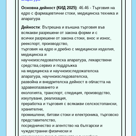
Основна дейност (КИД 2025)
: 46.46 - Търговия на
едро с фармацевтични стоки, медицинска техника и
апаратура
Дейности
: Вътрешна и външна търговия във
всякакви разрешени от закона форми и с
всички разрешени от закона стоки, внос и износ,
реекспорт, производство,
търговия на едро и дребно с медицински изделия,
медицинска и
научноизследователска апаратура, лекарствени
средства,сервиз и поддръжка
на медицинска и научноизследожателска
апаратура, научноизследователска,
развойна и внедрителска дейност в областта на
здравеопазването и
екологията, транспорт, спедиция, производство,
изкупуване, реализация,
преработка и търговия с всякакви селскостопански,
хранителни,
промишлени, битови стоки и електроника, търговско
представителство,
посредничество и агентство на български и
чуждестранни физически и