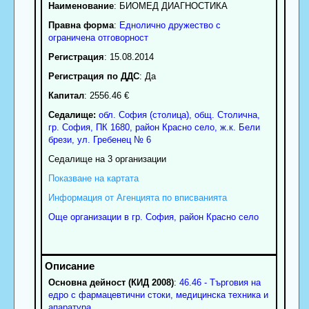
Наименование
:
БИОМЕД ДИАГНОСТИКА
Правна форма
:
Еднолично дружество с
ограничена отговорност
Регистрация
: 15.08.2014
Регистрация по ДДС
: Да
Капитал
: 2556.46 €
Седалище:
обл.
София (столица)
,
общ. Столична
,
гр.
София
, ПК
1680
,
район Красно село
,
ж.к. Бели
брези, ул. Гребенец № 6
Седалище на 3 организации
Показване на картата
Информация от Агенцията по вписванията
Още организации в гр. София, район Красно село
Основна дейност (КИД 2008)
:
46.46 - Търговия на
едро с фармацевтични стоки, медицинска техника и
апаратура