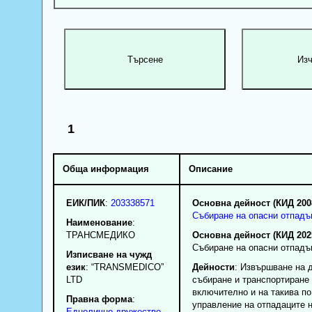
1
Обща информация
Описание
ЕИК/ПИК
:
203338571
Основна дейност (КИД 200
Събиране на опасни отпадъ
Наименование
:
ТРАНСМЕДИКО
Основна дейност (КИД 202
Събиране на опасни отпадъ
Изписване на чужд
език
: “TRANSMEDICO”
Дейности
: Извършване на 
LTD
събиране и транспортиране 
включително и на такива по
Правна форма
:
управление на отпадаците н
Еднолично дружество