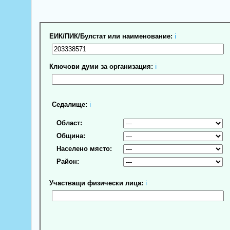
ЕИК/ПИК/Булстат или наименование:
ℹ
Ключови думи за организация:
ℹ
Седалище:
ℹ
Област:
Община:
Населено място:
Район:
Участващи физически лица:
ℹ