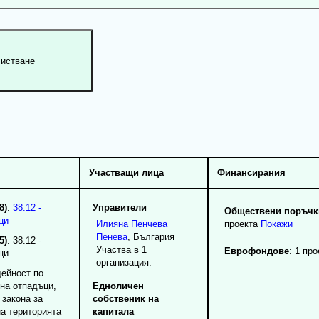
Участващи лица
Финансирания
8)
:
38.12 -
Управители
Обществени поръчки
ци
Илияна
Пенчева
проекта
Покажи
Пенева
, България
5)
: 38.12 -
Участва в 1
Еврофондове
: 1 про
ци
организация.
дейност по
на отпадъци,
Едноличен
 закона за
собственик на
а територията
капитала