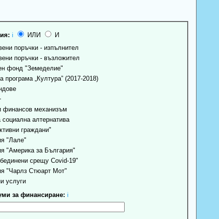
ия:
ℹ
ИЛИ
И
ени поръчки - изпълнител
ени поръчки - възложител
н фонд "Земеделие"
 програма „Култура” (2017-2018)
ндове
+
 финансов механизъм
 социална алтернатива
ктивни граждани"
я "Лале"
я "Америка за България"
бединени срещу Covid-19"
я "Чарлз Стюарт Мот"
и услуги
ми за финансиране:
ℹ