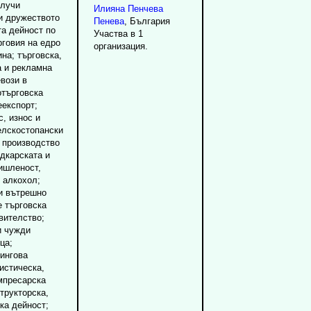
олучи
Илияна
Пенчева
и дружеството
Пенева
, България
та дейност по
Участва в 1
рговия на едро
организация.
на; търговска,
а и рекламна
вози в
отърговска
еекспорт;
с, износ и
елскостопански
 производство
адкарската и
ишленост,
 алкохол;
 и вътрешно
е търговска
вителство;
и чужди
ца;
зингова
истическа,
мпресарска
трукторска,
ка дейност;