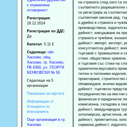
на страната след като се п
с ограничена
съответното разрешително 
отговорност
се регистрира за съответна
съответния законов ред; тъ
Регистрация
:
и дребно в страната и чужби
18.12.2014
производствена, издателск
Регистрация по ДДС
:
дейност; извършване на пре
Да
страната и чужбина; външн
дейност- импорт, експорт, р
Капитал
: 5.11 €
консултантска дейност; вно
Седалище:
обл.
търговия с промишлени и с
Хасково
,
общ.
стоки; обществено хранене,
Хасково
,
гр.
Хасково
,
и търговия със стоки на сл
ПК
6300
,
ул. ГЕОРГИ
хранително-вкусовата пром
БЕНКОВСКИ № 50
тютюн и тютюневи изделия,
проектиране, строителство
Седалище на 5
обзавеждане; всички видов
организации
дейност; търговско предста
Показване на картата
посредничество на местни 
физически и юридически ли
Информация от
комисионна, складова и ли
Агенцията по
дейност; международна тур
вписванията
хотелиерска, артистична, и
Още организации в гр.
дейност; проектантска, конс
Хасково
сервизна дейност; издателс