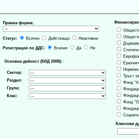
Финансиран
Правна форма:
Обществ
Обществ
Статус:
Всички
Действащи
Неактивни
Държаве
Регистрация по ДДС:
Всички
Да
Не
Столична
Еврофо
Основна дейност (КИД 2008):
ℹ
Еразъм
Норвежи
Сектор:
Тръст за
Раздел:
Фонд "А
Група:
Фондаци
Фондаци
Клас:
Фонд "О
Фондаци
Социалн
Ключови ду