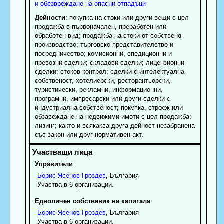
и обезвреждане на опасни отпадъци
Дейности
: покупка на стоки или други вещи с цел
продажба в първоначален, преработен или
обработен вид; продажба на стоки от собствено
производство; търговско представителство и
посредничество; комисионни, спедиционни и
превозни сделки; складови сделки; лицензионни
сделки; стоков контрол; сделки с интелектуална
собственост, хотелиерски, ресторантьорски,
туристически, рекламни, информационни,
програмни, импресарски или други сделки с
индустриална собственост; покупка, строеж или
обзавеждане на недвижими имоти с цел продажба;
лизинг; както и всякаква друга дейност незабранена
със закон или друг нормативен акт.
Управители
Борис
Ясенов
Гроздев
, България
Участва в 6 организации.
Едноличен собственик на капитала
Борис
Ясенов
Гроздев
, България
Участва в 6 организации.