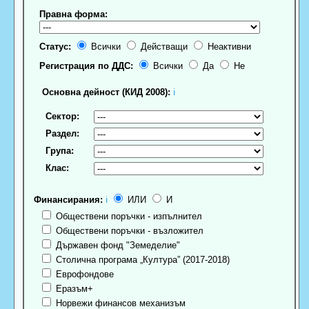
Правна форма:
Статус:
Всички
Действащи
Неактивни
Регистрация по ДДС:
Всички
Да
Не
Основна дейност (КИД 2008):
ℹ
Сектор:
Раздел:
Група:
Клас:
Финансирания:
ℹ
ИЛИ
И
Обществени поръчки - изпълнител
Обществени поръчки - възложител
Държавен фонд "Земеделие"
Столична програма „Култура” (2017-2018)
Еврофондове
Еразъм+
Норвежи финансов механизъм