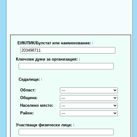
ЕИК/ПИК/Булстат или наименование:
ℹ
Ключови думи за организация:
ℹ
Седалище:
ℹ
Област:
Община:
Населено място:
Район:
Участващи физически лица:
ℹ