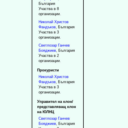
България
Участва в 8
организации.
Николай
Христов
Фандъков
, България
Участва в 3
организации.
Светлозар
Ганчев
Бояджиев
, България
Участва в 2
организации.
Прокуристи
Николай
Христов
Фандъков
, България
Участва в 3
организации.
Управител на клон/
представляващ клон
на ЮЛНЦ
Светлозар
Ганчев
Бояджиев
, България