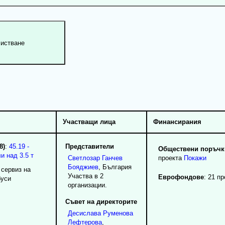
Участващи лица
Финансирания
8)
:
45.19 -
Представители
Обществени поръчки
и над 3.5 т
Светлозар
Ганчев
проекта
Покажи
Бояджиев
, България
 сервиз на
Участва в 2
Еврофондове
: 21 п
буси
организации.
Съвет на директорите
Десислава
Руменова
Лефтерова
,