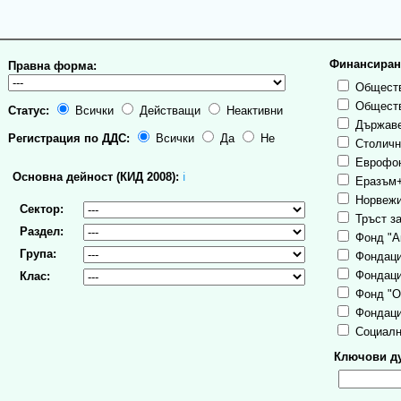
Финансиран
Правна форма:
Обществ
Обществ
Статус:
Всички
Действащи
Неактивни
Държаве
Регистрация по ДДС:
Всички
Да
Не
Столична
Еврофо
Основна дейност (КИД 2008):
ℹ
Еразъм
Норвежи
Сектор:
Тръст за
Раздел:
Фонд "А
Група:
Фондаци
Фондаци
Клас:
Фонд "О
Фондаци
Социалн
Ключови ду