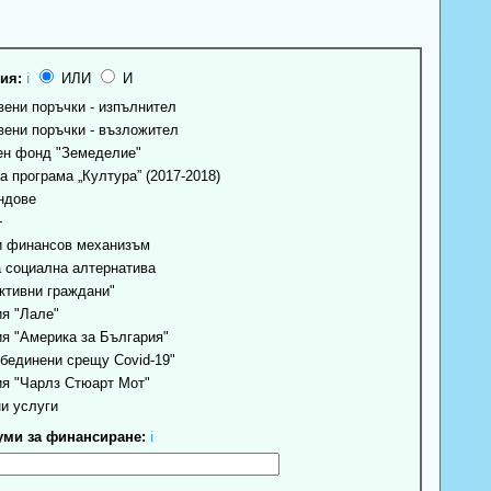
ия:
ℹ
ИЛИ
И
ени поръчки - изпълнител
ени поръчки - възложител
н фонд "Земеделие"
 програма „Култура” (2017-2018)
ндове
+
 финансов механизъм
 социална алтернатива
ктивни граждани"
я "Лале"
я "Америка за България"
бединени срещу Covid-19"
я "Чарлз Стюарт Мот"
и услуги
ми за финансиране:
ℹ