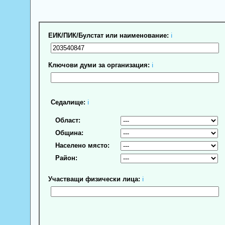
ЕИК/ПИК/Булстат или наименование:
ℹ
Ключови думи за организация:
ℹ
Седалище:
ℹ
Област:
Община:
Населено място:
Район:
Участващи физически лица:
ℹ