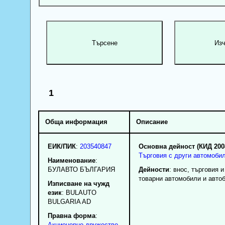
1
Обща информация
Описание
ЕИК/ПИК
:
203540847
Основна дейност (КИД 200
Търговия с други автомобил
Наименование
:
БУЛАВТО БЪЛГАРИЯ
Дейности
: внос, търговия и
товарни автомобили и авто
Изписване на чужд
език
: BULAUTO
BULGARIA AD
Правна форма
:
Акционерно дружество