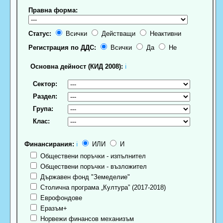
Правна форма:
Статус:
Всички
Действащи
Неактивни
Регистрация по ДДС:
Всички
Да
Не
Основна дейност (КИД 2008):
ℹ
Сектор:
Раздел:
Група:
Клас:
Финансирания:
ℹ
ИЛИ
И
Обществени поръчки - изпълнител
Обществени поръчки - възложител
Държавен фонд "Земеделие"
Столична програма „Култура” (2017-2018)
Еврофондове
Еразъм+
Норвежи финансов механизъм