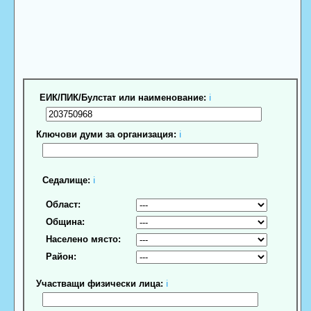
ЕИК/ПИК/Булстат или наименование:
ℹ
Ключови думи за организация:
ℹ
Седалище:
ℹ
Област:
Община:
Населено място:
Район:
Участващи физически лица:
ℹ