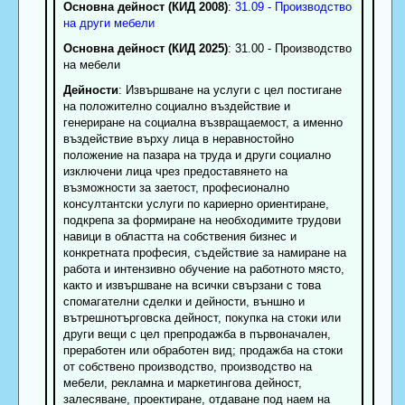
Основна дейност (КИД 2008)
:
31.09 - Производство
на други мебели
Основна дейност (КИД 2025)
: 31.00 - Производство
на мебели
Дейности
: Извършване на услуги с цел постигане
на положително социално въздействие и
генериране на социална възвращаемост, а именно
въздействие върху лица в неравностойно
положение на пазара на труда и други социално
изключени лица чрез предоставянето на
възможности за заетост, професионално
консултантски услуги по кариерно ориентиране,
подкрепа за формиране на необходимите трудови
навици в областта на собствения бизнес и
конкретната професия, съдействие за намиране на
работа и интензивно обучение на работното място,
както и извършване на всички свързани с това
спомагателни сделки и дейности, външно и
вътрешнотърговска дейност, покупка на стоки или
други вещи с цел препродажба в първоначален,
преработен или обработен вид; продажба на стоки
от собствено производство, производство на
мебели, рекламна и маркетингова дейност,
залесяване, проектиране, отдаване под наем на