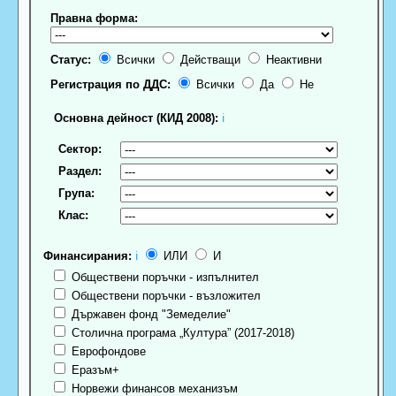
Правна форма:
Статус:
Всички
Действащи
Неактивни
Регистрация по ДДС:
Всички
Да
Не
Основна дейност (КИД 2008):
ℹ
Сектор:
Раздел:
Група:
Клас:
Финансирания:
ℹ
ИЛИ
И
Обществени поръчки - изпълнител
Обществени поръчки - възложител
Държавен фонд "Земеделие"
Столична програма „Култура” (2017-2018)
Еврофондове
Еразъм+
Норвежи финансов механизъм