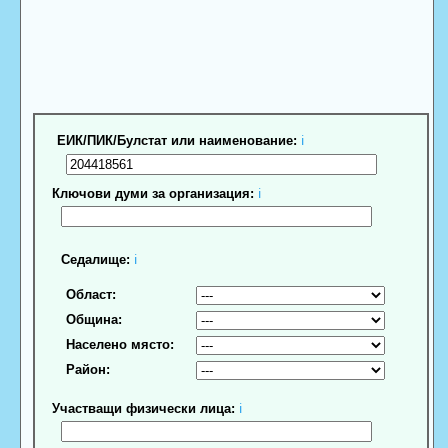
ЕИК/ПИК/Булстат или наименование:
ℹ
Ключови думи за организация:
ℹ
Седалище:
ℹ
Област:
Община:
Населено място:
Район:
Участващи физически лица:
ℹ