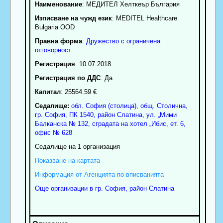
Наименование
:
МЕДИТЕЛ Хелткеър България
Изписване на чужд език
: MEDITEL Healthcare
Bulgaria OOD
Правна форма
:
Дружество с ограничена
отговорност
Регистрация
: 10.07.2018
Регистрация по ДДС
: Да
Капитал
: 25564.59 €
Седалище:
обл.
София (столица)
,
общ. Столична
,
гр.
София
, ПК
1540
,
район Слатина
,
ул. „Мими
Балканска № 132, сградата на хотел „Ибис, ет. 6,
офис № 628
Седалище на 1 организация
Показване на картата
Информация от Агенцията по вписванията
Още организации в гр. София, район Слатина