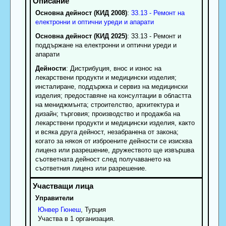
Основна дейност (КИД 2008)
:
33.13 - Ремонт на
електронни и оптични уреди и апарати
Основна дейност (КИД 2025)
: 33.13 - Ремонт и
поддържане на електронни и оптични уреди и
апарати
Дейности
: Дистрибуция, внос и износ на
лекарствени продукти и медицински изделия;
инсталиране, поддържка и сервиз на медицински
изделия; предоставяне на консултации в областта
на мениджмънта; строителство, архитектура и
дизайн; търговия; производство и продажба на
лекарствени продукти и медицински изделия, както
и всяка друга дейност, незабранена от закона;
когато за някоя от изброените дейности се изисква
лиценз или разрешение, дружеството ще извършва
съответната дейност след получаването на
съответния лиценз или разрешение.
Управители
Юнвер
Гюнеш
, Турция
Участва в 1 организация.