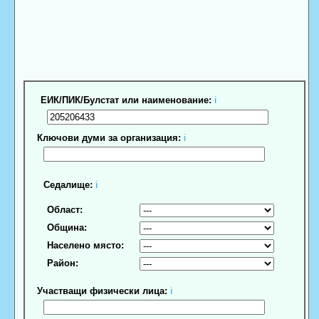
ЕИК/ПИК/Булстат или наименование:
ℹ
Ключови думи за организация:
ℹ
Седалище:
ℹ
Област:
Община:
Населено място:
Район:
Участващи физически лица:
ℹ