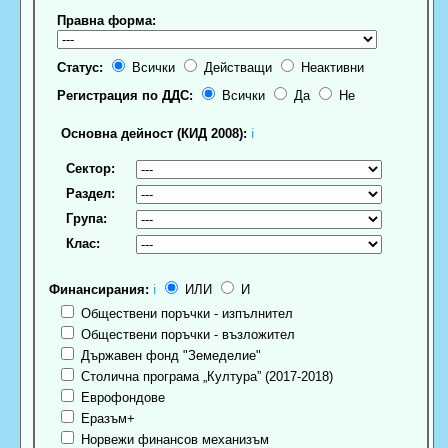
Правна форма:
Статус:
Всички
Действащи
Неактивни
Регистрация по ДДС:
Всички
Да
Не
Основна дейност (КИД 2008):
ℹ
Сектор:
Раздел:
Група:
Клас:
Финансирания:
ℹ
ИЛИ
И
Обществени поръчки - изпълнител
Обществени поръчки - възложител
Държавен фонд "Земеделие"
Столична програма „Култура” (2017-2018)
Еврофондове
Еразъм+
Норвежи финансов механизъм