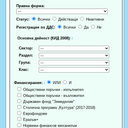
Правна форма:
Статус:
Всички
Действащи
Неактивни
Регистрация по ДДС:
Всички
Да
Не
Основна дейност (КИД 2008):
ℹ
Сектор:
Раздел:
Група:
Клас:
Финансирания:
ℹ
ИЛИ
И
Обществени поръчки - изпълнител
Обществени поръчки - възложител
Държавен фонд "Земеделие"
Столична програма „Култура” (2017-2018)
Еврофондове
Еразъм+
Норвежи финансов механизъм