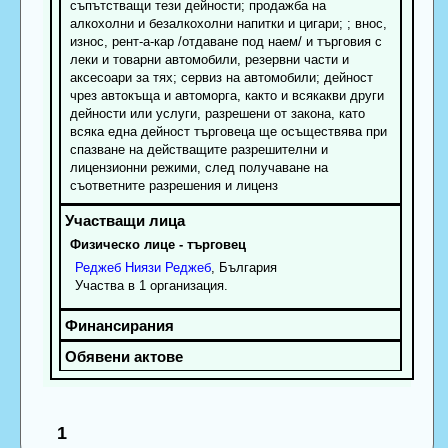
съпътстващи тези дейности; продажба на
алкохолни и безалкохолни напитки и цигари; ; внос,
износ, рент-а-кар /отдаване под наем/ и търговия с
леки и товарни автомобили, резервни части и
аксесоари за тях; сервиз на автомобили; дейност
чрез автокъща и автоморга, както и всякакви други
дейности или услуги, разрешени от закона, като
всяка една дейност търговеца ще осъществява при
спазване на действащите разрешителни и
лицензионни режими, след получаване на
съответните разрешения и лиценз
Физическо лице - търговец
Реджеб
Ниязи
Реджеб
, България
Участва в 1 организация.
1