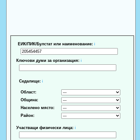
ЕИК/ПИК/Булстат или наименование:
ℹ
Ключови думи за организация:
ℹ
Седалище:
ℹ
Област:
Община:
Населено място:
Район:
Участващи физически лица:
ℹ