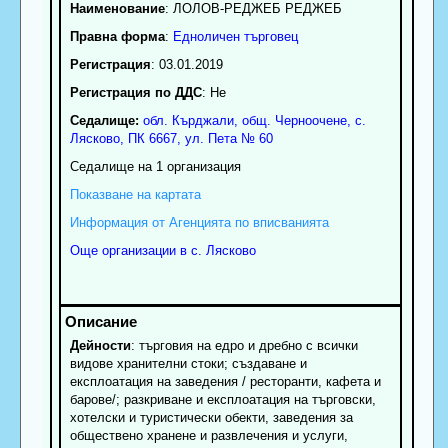
Наименование
:
ЛОЛОВ-РЕДЖЕБ РЕДЖЕБ
Правна форма
:
Едноличен търговец
Регистрация
: 03.01.2019
Регистрация по ДДС
: Нe
Седалище:
обл.
Кърджали
,
общ. Черноочене
,
с.
Лясково
, ПК
6667
,
ул. Пета № 60
Седалище на 1 организация
Показване на картата
Информация от Агенцията по вписванията
Още организации в с. Лясково
Дейности
: търговия на едро и дребно с всички
видове хранителни стоки; създаване и
експлоатация на заведения / ресторанти, кафета и
барове/; разкриване и експлоатация на търговски,
хотелски и туристически обекти, заведения за
обществено хранене и развлечения и услуги,