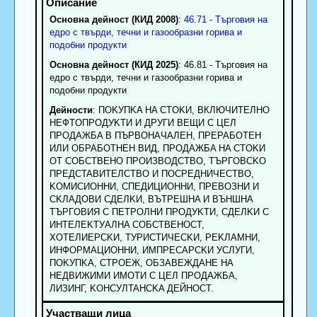
Основна дейност (КИД 2008)
:
46.71 - Търговия на
едро с твърди, течни и газообразни горива и
подобни продукти
Основна дейност (КИД 2025)
: 46.81 - Търговия на
едро с твърди, течни и газообразни горива и
подобни продукти
Дейности
: ПOKУПKA HA CTOKИ, BКЛЮЧИTEЛHO
HEФTOПPOДУKTИ И ДPУГИ BEЩИ C ЦEЛ
ПPOДAЖБA B ПЪPBOHAЧAЛEH, ПPEPAБOTEH
ИЛИ OБPAБOTHEН BИД, ПPOДAЖБA HA CTOKИ
OT COБCTBEHO ПPOИЗBOДCTBO, TЪPГOBCKO
ПPEДCTABИTEЛCTBO И ПOCPEДHИЧECTBO,
KOMИCИOHHИ, CПEДИЦИOHHИ, ПPEBOЗHИ И
CKЛAДOBИ CДEЛKИ, BЪTPEШHA И BЪHШHA
ТЪPГOBИЯ C ПETPOЛHИ ПPOДУKTИ, CДEЛKИ C
ИHTEЛEKTУAЛHA COБCTBEHOCT,
XOTEЛИEPCKИ, TУPИCTИЧECKИ, PEKЛAMHИ,
ИHФOPMAЦИOHHИ, ИMПPECAPCKИ УCЛУГИ,
ПOKУПKA, CTPOEЖ, OБЗABEЖДAHE HA
HEДBИЖИMИ ИMOTИ C ЦEЛ ПPOДAЖБA,
ЛИЗИHГ, KOHCУЛTAHCKA ДEЙHOCT.