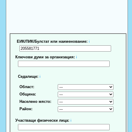
ЕИК/ПИК/Булстат или наименование:
ℹ
Ключови думи за организация:
ℹ
Седалище:
ℹ
Област:
Община:
Населено място:
Район:
Участващи физически лица:
ℹ