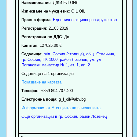
Наименование
:
ДЖИ ЕЛ ОИЛ
Изписване на чужд език
: G L OIL
Правна форма
:
Еднолично акционерно дружество
Регистрация
: 21.03.2019
Регистрация по ДДС
: Да
Капитал
: 127825.00 €
Седалище:
обл.
София (столица)
,
общ. Столична
,
гр.
София
, ПК
1000
,
район Лозенец
,
ул. ул
Погановки манастир № 1, ет. 1, ап. 2
Седалище на 1 организация
Показване на картата
Телефон
:
+359 894 707 400
Електронна поща
:
g_l_oil
@abv.bg
Информация от Агенцията по вписванията
Още организации в гр. София, район Лозенец