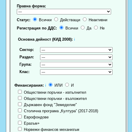
Правна форма:
Статус:
Всички
Действащи
Неактивни
Регистрация по ДДС:
Всички
Да
Не
Основна дейност (КИД 2008):
ℹ
Сектор:
Раздел:
Група:
Клас:
Финансирания:
ℹ
ИЛИ
И
Обществени поръчки - изпълнител
Обществени поръчки - възложител
Държавен фонд "Земеделие"
Столична програма „Култура” (2017-2018)
Еврофондове
Еразъм+
Норвежи финансов механизъм