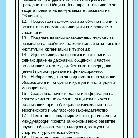
гражданите на Община Чепеларе, в това число за
защита правата на най-уязвимите граждани на
Общината;
12. Предоставя възможности за обмяна на опит в
областта на свободната инициатива и общинско
управление;
13. Предлага пазарни алтернативни подходи за
решаване на проблеми, на които се натъкват местни
институции, организации и търговци;
14. Идентифицира алтернативни източници за
финансиране на държавни, общински и частни
организации и може да действа като посредник
(агент) при осигуряване на финансирането;
15. Набира средства за подпомагане на здравни ,
образователни , спортни и културни институции и
мероприятия;
16. Съхранява личните данни и информация на
своите клиенти, държавни , общински и частни
организации, при съблюдаване изискванията на
европейското и българското законодателство;
17. Подготвя и координира местни, регионални и
международни проекти за икономическо развитие,
научен, образователен, младежки, културен и
спортно - туристически обмен;
18. Подготвя и реализира проекти с цел