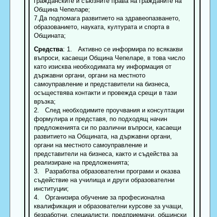
гражданските и съюзните права на гражданите на
Община Чепеларе;
7.Да подпомага развитието на здравеопазването,
образованието, науката, културата и спорта в
Общината;
Средства
: 1. Активно се информира по всякакви
въпроси, касаещи Община Чепеларе, в това число
като изисква необходимата му информация от
държавни органи, органи на местното
самоуправление и представители на бизнеса,
осъществява контакти и провежда срещи в тази
връзка;
2. След необходимите проучвания и консултации
формулира и представя, по подходящ начин
предложенията си по различни въпроси, касаещи
развитието на Общината, на държавни органи,
органи на местното самоуправление и
представители на бизнеса, както и съдейства за
реализиране на предложенията;
3. Разработва образователни програми и оказва
съдействие на училища и други образователни
институции;
4. Организира обучение за професионална
квалификация и образователни курсове за учащи,
безработни, специалисти, предприемачи, общински