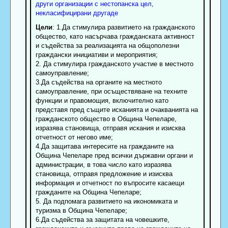
други организации с нестопанска цел,
некласифицирани другаде
Цели
: 1.Да стимулира развитието на гражданското
общество, като насърчава гражданската активност
и съдейства за реализацията на общополезни
граждански инициативи и мероприятия;
2. Да стимулира гражданското участие в местното
самоуправление;
3.Да съдейства на органите на местното
самоуправление, при осъществяване на техните
функции и правомощия, включително като
представя пред същите исканията и очакванията на
гражданското общество в Община Чепеларе,
изразява становища, отправя искания и изисква
отчетност от негово име;
4.Да защитава интересите на гражданите на
Община Чепеларе пред всички държавни органи и
администрации, в това число като изразява
становища, отправя предложение и изисква
информация и отчетност по въпросите касаещи
гражданите на Община Чепеларе;
5. Да подпомага развитието на икономиката и
туризма в Община Чепеларе;
6.Да съдейства за защитата на човешките,