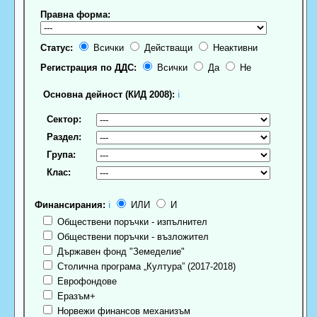
Правна форма:
Статус:
Всички
Действащи
Неактивни
Регистрация по ДДС:
Всички
Да
Не
Основна дейност (КИД 2008):
ℹ
Сектор:
Раздел:
Група:
Клас:
Финансирания:
ℹ
ИЛИ
И
Обществени поръчки - изпълнител
Обществени поръчки - възложител
Държавен фонд "Земеделие"
Столична програма „Култура” (2017-2018)
Еврофондове
Еразъм+
Норвежи финансов механизъм