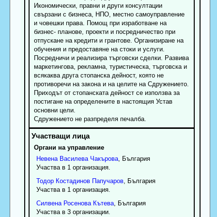
Икономически, правни и други консултации
свързани с бизнеса, НПО, местно самоуправление
и човешки права. Помощ при изработване на
бизнес- планове, проекти и посредничество при
отпускане на кредити и грантове. Организиране на
обучения и предоставяне на стоки и услуги.
Посредничи и реализира търговски сделки. Развива
маркетингова, рекламна, туристическа, търговска и
всякаква друга стопанска дейност, която не
противоречи на закона и на целите на Сдружението.
Приходът от стопанската дейност се използва за
постигане на определените в настоящия Устав
основни цели.
Сдружението не разпределя печалба.
Органи на управление
Невена
Василева
Чакърова
, България
Участва в 1 организация.
Тодор
Костадинов
Папучаров
, България
Участва в 1 организация.
Силвена
Росенова
Кътева
, България
Участва в 3 организации.