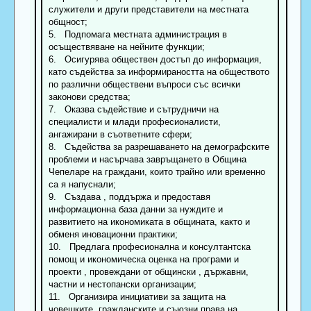
служители и други представители на местната
общност;
5. Подпомага местната администрация в
осъществяване на нейните функции;
6. Осигурява обществен достъп до информация,
като съдейства за информираността на обществото
по различни обществени въпроси със всички
законови средства;
7. Оказва съдействие и сътрудничи на
специалисти и млади професионалисти,
ангажирани в съответните сфери;
8. Съдейства за разрешаването на демографските
проблеми и насърчава завръщането в Община
Чепеларе на граждани, които трайно или временно
са я напуснали;
9. Създава , поддържа и предоставя
информационна база данни за нуждите и
развитието на икономиката в общината, както и
обменя иновационни практики;
10. Предлага професионална и консултантска
помощ и икономическа оценка на програми и
проекти , провеждани от общински , държавни,
частни и нестопански организации;
11. Организира инициативи за защита на
човешките, гражданските и съюзни права на