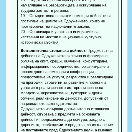
намаляване на безработицата и осигуряване на
трудова заетост в региона;
19. Осъществява всякакви помощни дейности за
постигане на целите на Сдружението, които не
противоречат на националните закони;
20. Организира и участва в инициативи за
чествания на местни и национални културно-
исторически събития;
Допълнителна стопанска дейност
: Предметът на
дейност на Сдружението включва:информиране,
обмяна на опит, срещи, обучение, консултиране,
информационно посредничество, организиране и
провеждане на семинари и конференции,
предоставяне на услуги, разработка и реализиране
на програми, стратегии за развитие и проекти и
участие в реализирането им, организиране на
младежки, образователни , културни и други
обмени, реализиране на дейности, допустими от
националното законодателство.
Сдружението извършва допълнителна стопанска
дейност, свързана с предмета на основната
дейност и предназначена да осигури, заедно с
даренията, необходимите средства, за изпълнение
на поставените пред Сдружението цели, а именно: