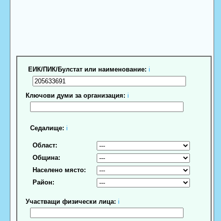
ЕИК/ПИК/Булстат или наименование:
ℹ
Ключови думи за организация:
ℹ
Седалище:
ℹ
Област:
Община:
Населено място:
Район:
Участващи физически лица:
ℹ