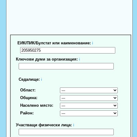
ЕИК/ПИК/Булстат или наименование:
ℹ
Ключови думи за организация:
ℹ
Седалище:
ℹ
Област:
Община:
Населено място:
Район:
Участващи физически лица:
ℹ