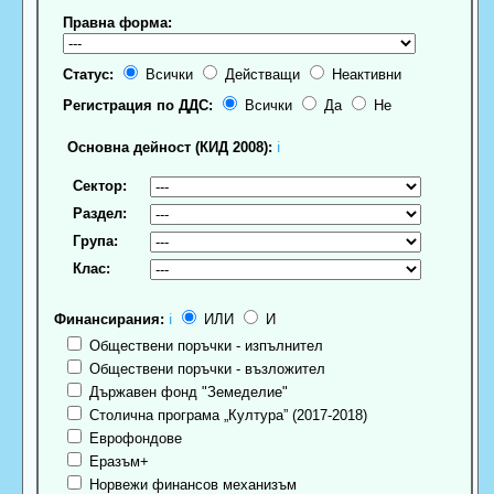
Правна форма:
Статус:
Всички
Действащи
Неактивни
Регистрация по ДДС:
Всички
Да
Не
Основна дейност (КИД 2008):
ℹ
Сектор:
Раздел:
Група:
Клас:
Финансирания:
ℹ
ИЛИ
И
Обществени поръчки - изпълнител
Обществени поръчки - възложител
Държавен фонд "Земеделие"
Столична програма „Култура” (2017-2018)
Еврофондове
Еразъм+
Норвежи финансов механизъм