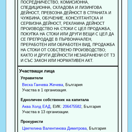
ПОСРЕДНИЧЕСТВО, КОМИСИОННА,
СПЕДИЦИОННА, СКЛАДОВА И ЛИЗИНГОВА
ДЕЙНОСТ, ПРЕВОЗНА ДЕЙНОСТ В СТРАНАТА И
ЧУЖБИНА, ОБУЧЕНИЕ, КОНСУЛТАНТСКА И
СЕРВИЗНА ДЕЙНОСТ, РЕКЛАМНА ДЕЙНОСТ
ПРОИЗВОДСТВО НА СТОКИ С ЦЕЛ ПРОДАЖБА,
ПОКУПКА НА СТОКИ ИЛИ ДРУГИ ВЕЩИ С ЦЕЛ ДА
СЕ ПРЕПРОДАДЕ В ПЪРВОНАЧАЛЕН,
ПРЕРАБОТЕН ИЛИ ОБРАБОТЕН ВИД, ПРОДАЖБА
НА СТОКИ ОТ СОБСТВЕНО ПРОИЗВОДСТВО;
КАКТО И ДРУГИ ДЕЙНОСТИ НЕЗАБРАНЕНИ ОТ ТЗ
И СЪС ЗАКОН ИЛИ НОРМАТИВЕН АКТ.
Управители
Веска
Ганчева
Жечева
, България
Участва в 1 организация.
Едноличен собственик на капитала
Аква Холд ЕАД
, ЕИК:
206475582
, България
Участва в 13 организации.
Прокуристи
Цветелина
Валентинова
Димитрова
, България