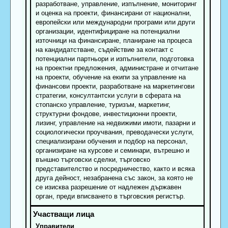
разработване, управление, изпълнение, мониторинг
и оценка на проекти, финансирани от национални,
европейски или международни програми или други
организации, идентифициране на потенциални
източници на финансиране, планиране на процеса
на кандидатстване, съдействие за контакт с
потенциални партньори и изпълнители, подготовка
на проектни предложения, администране и отчитане
на проекти, обучение на екипи за управление на
финансови проекти, разработване на маркетингови
стратегии, консултантски услуги в сферата на
стопанско управление, туризъм, маркетинг,
структурни фондове, инвестиционни проекти,
лизинг, управление на недвижими имоти, пазарни и
социологически проучвания, преводачески услуги,
специализирани обучения и подбор на персонал,
организиране на курсове и семинари, вътрешно и
външно търговски сделки, търговско
представителство и посредничество, както и всяка
друга дейност, незабранена със закон, за която не
се изисква разрешение от надлежен държавен
орган, преди вписването в търговския регистър.
Управители