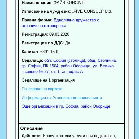
Наименование
:
ФАЙВ КОНСУЛТ
Изписване на чужд език
: „FIVE CONSULT” Ltd.
Правна форма
:
Еднолично дружество с
ограничена отговорност
Регистрация
: 09.03.2020
Регистрация по ДДС
: Да
Капитал
: 6391.15 €
Седалище:
обл.
София (столица)
,
общ. Столична
,
гр.
София
, ПК
1504
,
район Оборище
,
ул. Велико
Търново № 27, ет. 1, ап. офис А
Седалище на 1 организация
Показване на картата
Информация от Агенцията по вписванията
Още организации в гр. София, район Оборище
Дейности
: Консултантски услуги при подготовка,