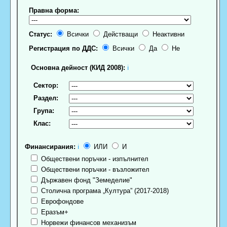
Правна форма:
Статус:
Всички
Действащи
Неактивни
Регистрация по ДДС:
Всички
Да
Не
Основна дейност (КИД 2008):
ℹ
Сектор:
Раздел:
Група:
Клас:
Финансирания:
ℹ
ИЛИ
И
Обществени поръчки - изпълнител
Обществени поръчки - възложител
Държавен фонд "Земеделие"
Столична програма „Култура” (2017-2018)
Еврофондове
Еразъм+
Норвежи финансов механизъм