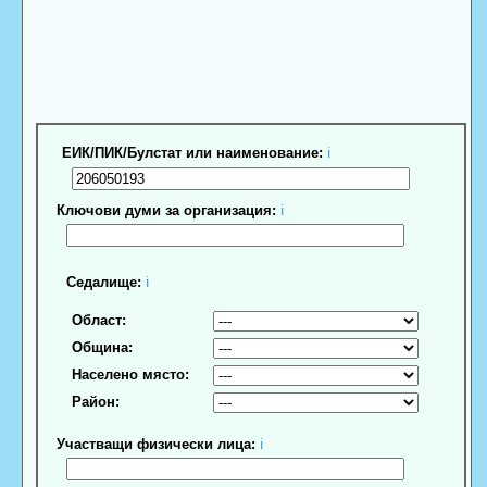
ЕИК/ПИК/Булстат или наименование:
ℹ
Ключови думи за организация:
ℹ
Седалище:
ℹ
Област:
Община:
Населено място:
Район:
Участващи физически лица:
ℹ