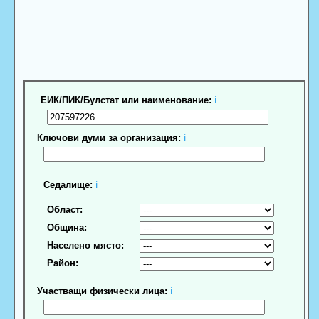
ЕИК/ПИК/Булстат или наименование:
ℹ
Ключови думи за организация:
ℹ
Седалище:
ℹ
Област:
Община:
Населено място:
Район:
Участващи физически лица:
ℹ