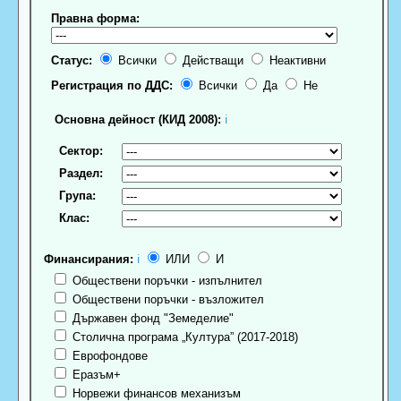
Правна форма:
Статус:
Всички
Действащи
Неактивни
Регистрация по ДДС:
Всички
Да
Не
Основна дейност (КИД 2008):
ℹ
Сектор:
Раздел:
Група:
Клас:
Финансирания:
ℹ
ИЛИ
И
Обществени поръчки - изпълнител
Обществени поръчки - възложител
Държавен фонд "Земеделие"
Столична програма „Култура” (2017-2018)
Еврофондове
Еразъм+
Норвежи финансов механизъм