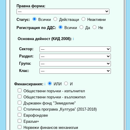
Правна форма:
Статус:
Всички
Действащи
Неактивни
Регистрация по ДДС:
Всички
Да
Не
Основна дейност (КИД 2008):
ℹ
Сектор:
Раздел:
Група:
Клас:
Финансирания:
ℹ
ИЛИ
И
Обществени поръчки - изпълнител
Обществени поръчки - възложител
Държавен фонд "Земеделие"
Столична програма „Култура” (2017-2018)
Еврофондове
Еразъм+
Норвежи финансов механизъм