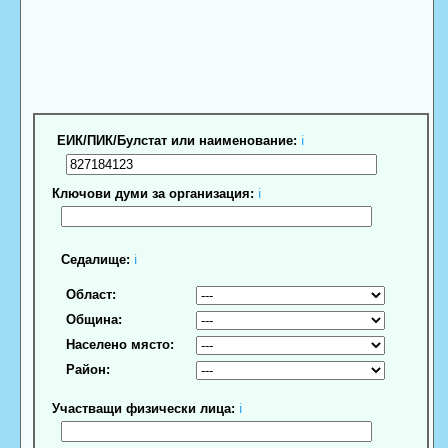
ЕИК/ПИК/Булстат или наименование:
ℹ
Ключови думи за организация:
ℹ
Седалище:
ℹ
Област:
Община:
Населено място:
Район:
Участващи физически лица:
ℹ