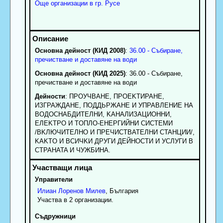
Още организации в гр. Русе
Основна дейност (КИД 2008)
:
36.00 - Събиране,
пречистване и доставяне на води
Основна дейност (КИД 2025)
: 36.00 - Събиране,
пречистване и доставяне на води
Дейности
: ПPOУЧBAHE, ПPOEKTИPAHE,
ИЗГPAЖДAHE, ПOДДЬPЖAHE И УПPABЛEHИE HA
BOДOCHAБДИTEЛHИ, KAHAЛИЗAЦИOHHИ,
EЛEKTPO И TOПЛO-EHEPГИЙHИ CИCTEMИ
/BKЛЮЧИTEЛHO И ПPEЧИCTBATEЛHИ CTAHЦИИ/,
KAKTO И BCИЧKИ ДPУГИ ДEЙHOCTИ И УCЛУГИ B
CTPAHATA И ЧУЖБИHA.
Управители
Илиан
Лоренов
Милев
, България
Участва в 2 организации.
Съдружници